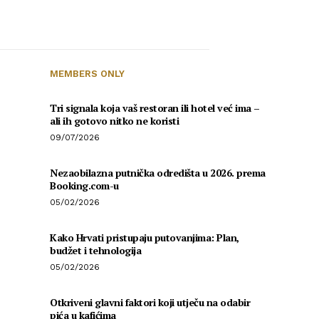
MEMBERS ONLY
Tri signala koja vaš restoran ili hotel već ima –
ali ih gotovo nitko ne koristi
09/07/2026
Nezaobilazna putnička odredišta u 2026. prema
Booking.com-u
05/02/2026
Kako Hrvati pristupaju putovanjima: Plan,
budžet i tehnologija
05/02/2026
Otkriveni glavni faktori koji utječu na odabir
pića u kafićima