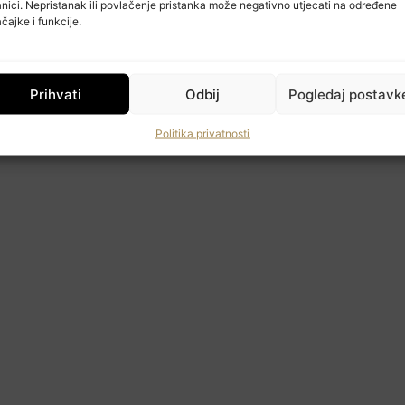
anici. Nepristanak ili povlačenje pristanka može negativno utjecati na određene
Učlanite se
čajke i funkcije.
Moj račun
Politika privatnosti
Prihvati
Odbij
Pogledaj postavk
Politika privatnosti