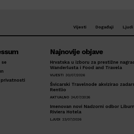
Vijesti
Događaji
Ljudi
essum
Najnovije objave
 se
Hrvatska u izboru za prestižne nagra
Wanderlusta i Food and Travela
un
VIJESTI
30/07/2026
 privatnosti
Švicarski Travelnode akvizirao zadar
Rentlio
AKTUALNO
24/07/2026
Imenovan novi Nadzorni odbor Liburn
Riviera Hotela
LJUDI
23/07/2026