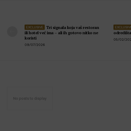
Tri signala koja vaš restoran
ili hotel već ima – ali ih gotovo nitko ne
odredišt
koristi
05/02/20
09/07/2026
No posts to display