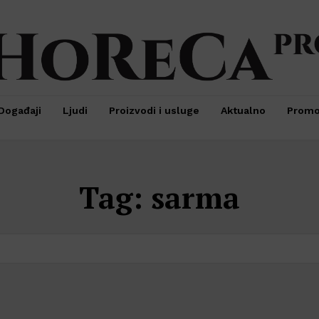
Događaji
Ljudi
Proizvodi i usluge
Aktualno
Prom
Tag:
sarma