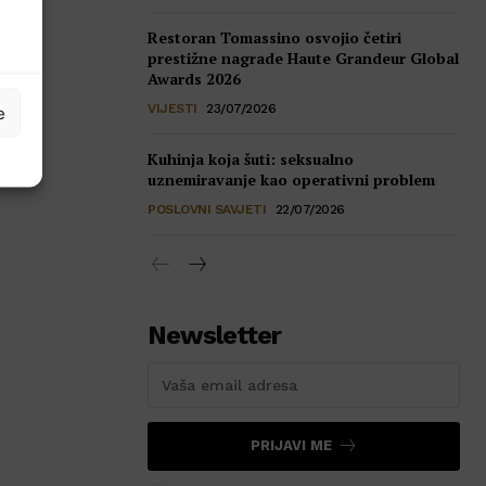
Restoran Tomassino osvojio četiri
prestižne nagrade Haute Grandeur Global
Awards 2026
VIJESTI
23/07/2026
e
Kuhinja koja šuti: seksualno
uznemiravanje kao operativni problem
POSLOVNI SAVJETI
22/07/2026
Newsletter
PRIJAVI ME