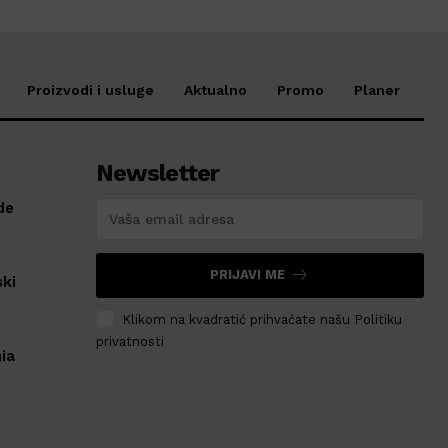
Proizvodi i usluge
Aktualno
Promo
Planer
Newsletter
de
PRIJAVI ME
ski
Klikom na kvadratić prihvaćate našu Politiku
privatnosti
ia