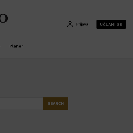
Prijava
UČLANI SE
o
Planer
SEARCH