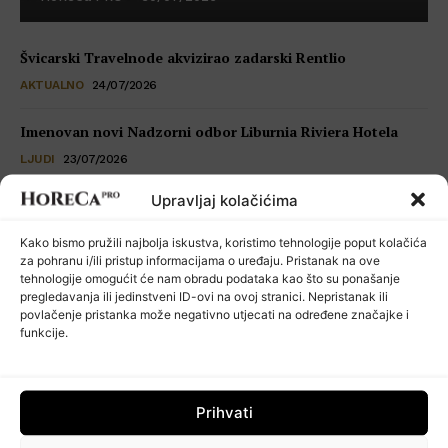
Švicarski Travelnode akvizirao zadarski Rentlio
AKTUALNO
24/07/2026
Imenovan novi Nadzorni odbor Liburnia Riviera Hotela
LJUDI
23/07/2026
Upravljaj kolačićima
Restoran Tomassino osvojio četiri prestižne nagrade Haute
Grandeur Global Awards 2026
Kako bismo pružili najbolja iskustva, koristimo tehnologije poput kolačića
VIJESTI
23/07/2026
za pohranu i/ili pristup informacijama o uređaju. Pristanak na ove
tehnologije omogućit će nam obradu podataka kao što su ponašanje
pregledavanja ili jedinstveni ID-ovi na ovoj stranici. Nepristanak ili
Kuhinja koja šuti: seksualno uznemiravanje kao operativni
povlačenje pristanka može negativno utjecati na određene značajke i
problem
funkcije.
POSLOVNI SAVJETI
22/07/2026
Prihvati