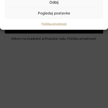
Odbij
Newsletter
Pogledaj postavke
Politika privatnosti
PRIJAVI ME
HoReCa PRO
Klikom na kvadratić prihvaćate našu Politiku privatnosti
Učlanite se
Moj račun
Politika privatnosti