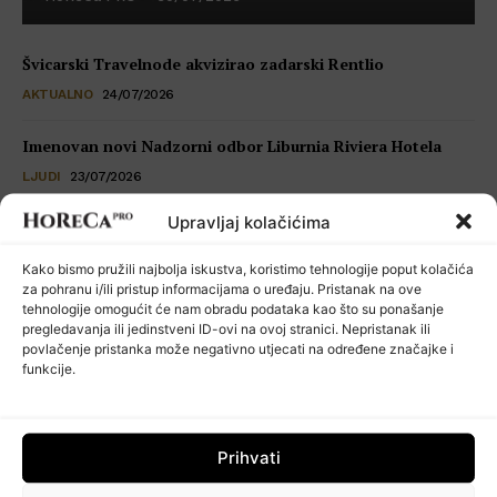
Švicarski Travelnode akvizirao zadarski Rentlio
AKTUALNO
24/07/2026
Imenovan novi Nadzorni odbor Liburnia Riviera Hotela
LJUDI
23/07/2026
Upravljaj kolačićima
Restoran Tomassino osvojio četiri prestižne nagrade Haute
Grandeur Global Awards 2026
Kako bismo pružili najbolja iskustva, koristimo tehnologije poput kolačića
VIJESTI
23/07/2026
za pohranu i/ili pristup informacijama o uređaju. Pristanak na ove
tehnologije omogućit će nam obradu podataka kao što su ponašanje
pregledavanja ili jedinstveni ID-ovi na ovoj stranici. Nepristanak ili
Kuhinja koja šuti: seksualno uznemiravanje kao operativni
povlačenje pristanka može negativno utjecati na određene značajke i
problem
funkcije.
POSLOVNI SAVJETI
22/07/2026
Prihvati