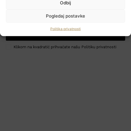
Odbij
Newsletter
Pogledaj postavke
Politika privatnosti
PRIJAVI ME
HoReCa PRO
Klikom na kvadratić prihvaćate našu Politiku privatnosti
Učlanite se
Moj račun
Politika privatnosti