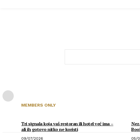
MEMBERS ONLY
Tri signala koja vaš restoran ili hotel već ima –
Neza
ali ih gotovo nitko ne koristi
Boo
09/07/2026
05/0