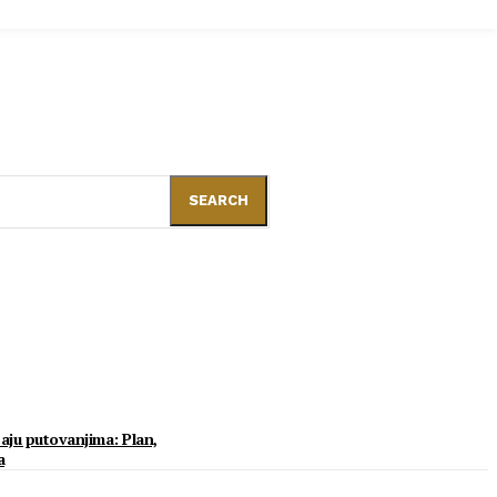
SEARCH
aju putovanjima: Plan,
a