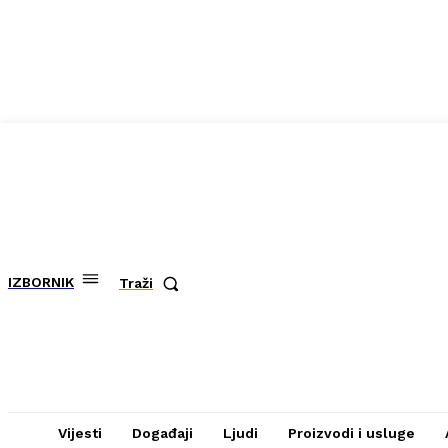
IZBORNIK
Traži
Vijesti
Događaji
Ljudi
Proizvodi i usluge