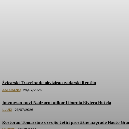
Hrvatska u izboru za prestižne nagrade Wa
HoReCa PRO
-
30/07/2026
Švicarski Travelnode akvizirao zadarski Rentlio
AKTUALNO
24/07/2026
Imenovan novi Nadzorni odbor Liburnia Riviera Hotela
LJUDI
23/07/2026
Restoran Tomassino osvojio četiri prestižne nagrade Haute Gr