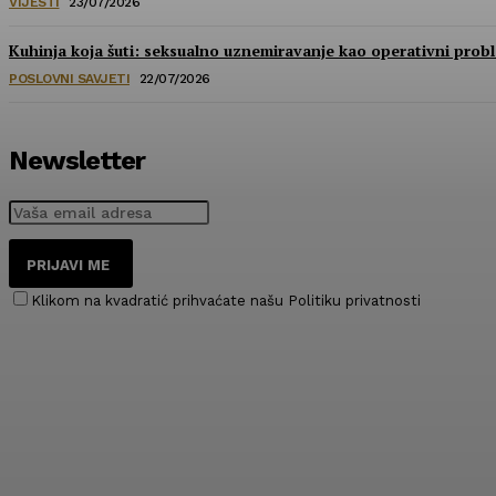
VIJESTI
23/07/2026
Kuhinja koja šuti: seksualno uznemiravanje kao operativni prob
POSLOVNI SAVJETI
22/07/2026
Newsletter
PRIJAVI ME
Klikom na kvadratić prihvaćate našu Politiku privatnosti