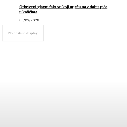
Otkriveni glavni faktori koji utječu na odabir pića
u kafićima
05/02/2026
No posts to display
Popularno