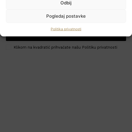
Odbij
Newsletter
Pogledaj postavke
Politika privatnosti
PRIJAVI ME
HoReCa PRO
Klikom na kvadratić prihvaćate našu Politiku privatnosti
Učlanite se
Moj račun
Politika privatnosti