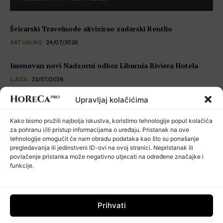
Švicarski Travelnode akvizirao zadarski Rentlio
AKTUALNO
24/07/2026
Imenovan novi Nadzorni odbor Liburnia Riviera Hotela
LJUDI
23/07/2026
Upravljaj kolačićima
Restoran Tomassino osvojio četiri prestižne nagrade Haute
Grandeur Global Awards 2026
Kako bismo pružili najbolja iskustva, koristimo tehnologije poput kolačića
VIJESTI
23/07/2026
za pohranu i/ili pristup informacijama o uređaju. Pristanak na ove
tehnologije omogućit će nam obradu podataka kao što su ponašanje
pregledavanja ili jedinstveni ID-ovi na ovoj stranici. Nepristanak ili
Kuhinja koja šuti: seksualno uznemiravanje kao operativni
povlačenje pristanka može negativno utjecati na određene značajke i
problem
funkcije.
POSLOVNI SAVJETI
22/07/2026
Prihvati