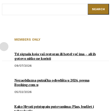
SEARCH
MEMBERS ONLY
Tri signala koja vaš restoran ili hotel već ima – ali ih
gotovo nitko ne koristi
09/07/2026
Nezaobilazna putnička odredišta u 2026. prema
Booking.com-u
05/02/2026
Kako Hrvati pristupaju putovanjima: Plan, budžet i
tehnologija