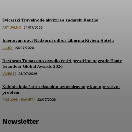
HoReCa PRO
-
30/07/2026
Švicarski Travelnode akvizirao zadarski Rentlio
AKTUALNO
24/07/2026
Imenovan novi Nadzorni odbor Liburnia Riviera Hotela
LJUDI
23/07/2026
Restoran Tomassino osvojio četiri prestižne nagrade Haute
Grandeur Global Awards 2026
VIJESTI
23/07/2026
Kuhinja koja šuti: seksualno uznemiravanje kao operativni
problem
POSLOVNI SAVJETI
22/07/2026
Newsletter