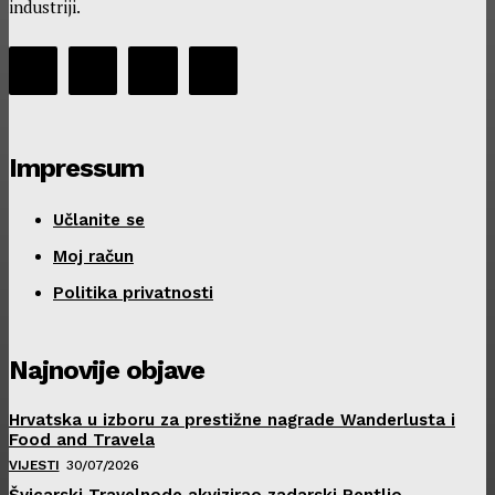
industriji.
Impressum
Učlanite se
Moj račun
Politika privatnosti
Najnovije objave
Hrvatska u izboru za prestižne nagrade Wanderlusta i
Food and Travela
VIJESTI
30/07/2026
Švicarski Travelnode akvizirao zadarski Rentlio