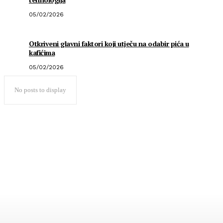
05/02/2026
Otkriveni glavni faktori koji utječu na odabir pića u
kafićima
05/02/2026
No posts to display
Popularno