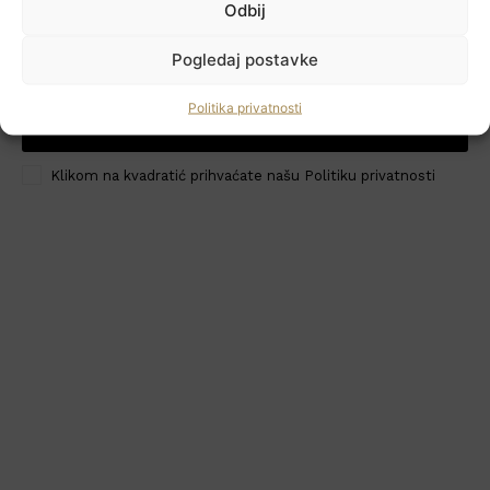
Odbij
Newsletter
Pogledaj postavke
Politika privatnosti
PRIJAVI ME
HoReCa PRO
Klikom na kvadratić prihvaćate našu Politiku privatnosti
Učlanite se
Moj račun
Politika privatnosti