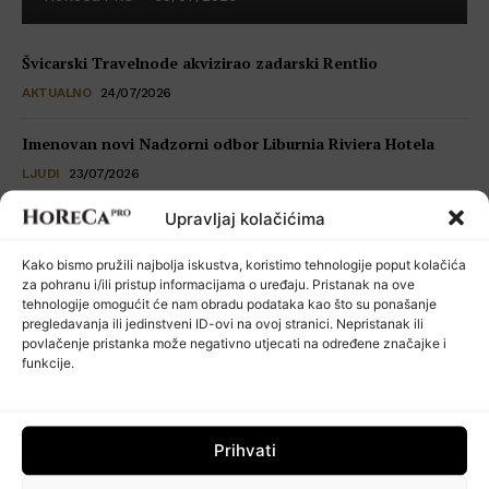
Švicarski Travelnode akvizirao zadarski Rentlio
AKTUALNO
24/07/2026
Imenovan novi Nadzorni odbor Liburnia Riviera Hotela
LJUDI
23/07/2026
Upravljaj kolačićima
Restoran Tomassino osvojio četiri prestižne nagrade Haute
Grandeur Global Awards 2026
Kako bismo pružili najbolja iskustva, koristimo tehnologije poput kolačića
VIJESTI
23/07/2026
za pohranu i/ili pristup informacijama o uređaju. Pristanak na ove
tehnologije omogućit će nam obradu podataka kao što su ponašanje
pregledavanja ili jedinstveni ID-ovi na ovoj stranici. Nepristanak ili
Kuhinja koja šuti: seksualno uznemiravanje kao operativni
povlačenje pristanka može negativno utjecati na određene značajke i
problem
funkcije.
POSLOVNI SAVJETI
22/07/2026
Prihvati