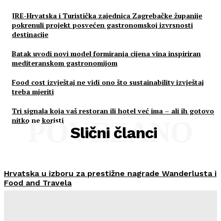
JRE-Hrvatska i Turistička zajednica Zagrebačke županije
pokrenuli projekt posvećen gastronomskoj izvrsnosti
destinacije
Batak uvodi novi model formiranja cijena vina inspiriran
mediteranskom gastronomijom
Food cost izvještaj ne vidi ono što sustainability izvještaj
treba mjeriti
Tri signala koja vaš restoran ili hotel već ima – ali ih gotovo
nitko ne koristi
POVEZANO
Slični članci
Hrvatska u izboru za prestižne nagrade Wanderlusta i
Food and Travela
HoReCa PRO
-
30/07/2026