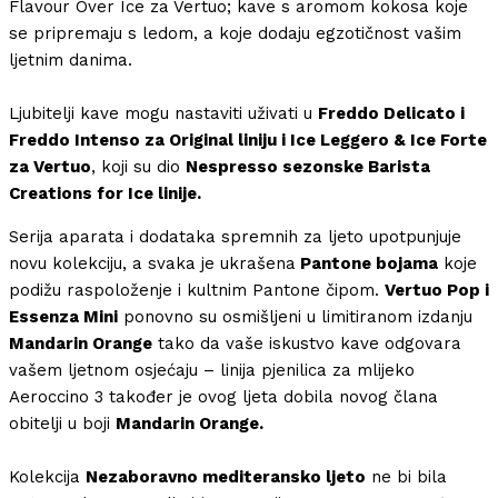
Flavour Over Ice za Vertuo; kave s aromom kokosa koje
se pripremaju s ledom, a koje dodaju egzotičnost vašim
ljetnim danima.
Ljubitelji kave mogu nastaviti uživati u
Freddo Delicato i
Freddo Intenso za Original liniju i Ice Leggero & Ice Forte
za Vertuo
, koji su dio
Nespresso sezonske Barista
Creations for Ice linije.
Serija aparata i dodataka spremnih za ljeto upotpunjuje
novu kolekciju, a svaka je ukrašena
Pantone bojama
koje
podižu raspoloženje i kultnim Pantone čipom.
Vertuo Pop i
Essenza Mini
ponovno su osmišljeni u limitiranom izdanju
Mandarin Orange
tako da vaše iskustvo kave odgovara
vašem ljetnom osjećaju – linija pjenilica za mlijeko
Aeroccino 3 također je ovog ljeta dobila novog člana
obitelji u boji
Mandarin Orange.
Kolekcija
Nezaboravno mediteransko ljeto
ne bi bila