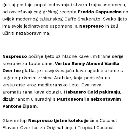
gutljaj postaje poput putovanja i stvara trajnu uspomenu,
od osvježavajućeg grčkog recepta
Freddo Cappuccino
do
uvijek modernog talijanskog Caffe Shakerato. Svako ljeto
ima svoje jedinstvene uspomene, a
Nespresso
ih želi
učiniti nezaboravnima.
Nespresso
počinje ljeto uz hladne kave limitirane serije
kreirane za tople dane.
Vertuo Sunny Almond Vanilla
Over Ice
glatka je i osvježavajuća kava ugodne arome s
lagano prženim zrnima Arabike, koja podsjeća na
krstarenje kroz mediteransko ljeto. Ova nova
aromatizirana kava dolazi u
Habanero Gold pakiranju
,
dizajniranom u suradnji s
Pantoneom i s neizostavnim
Pantone čipom.
Glavni stup
Nespresso ljetne kolekcije
čine Coconut
Flavour Over Ice za Original liniju i Tropical Coconut