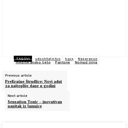
TAGOVI
ugostiteljstvo
kava
Nespresso
mediteransko ljeto
Pantone
Nomad linija
Previous article
PreKrašne Štrudlice: Novi adut
za najtoplije dane u godini
Next article
Sensation Tonic – inovativan
napitak iz Jamnice