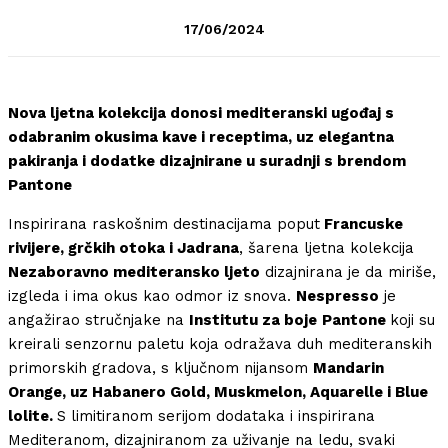
17/06/2024
Nova ljetna kolekcija donosi mediteranski ugođaj s
odabranim okusima kave i receptima, uz elegantna
pakiranja i dodatke dizajnirane u suradnji s brendom
Pantone
Inspirirana raskošnim destinacijama poput
Francuske
rivijere, grčkih otoka i Jadrana
, šarena ljetna kolekcija
Nezaboravno mediteransko ljeto
dizajnirana je da miriše,
izgleda i ima okus kao odmor iz snova.
Nespresso
je
angažirao stručnjake na
Institutu za boje
Pantone
koji su
kreirali senzornu paletu koja odražava duh mediteranskih
primorskih gradova, s ključnom nijansom
Mandarin
Orange, uz Habanero Gold, Muskmelon, Aquarelle i Blue
lolite.
S limitiranom serijom dodataka i inspirirana
Mediteranom, dizajniranom za uživanje na ledu, svaki