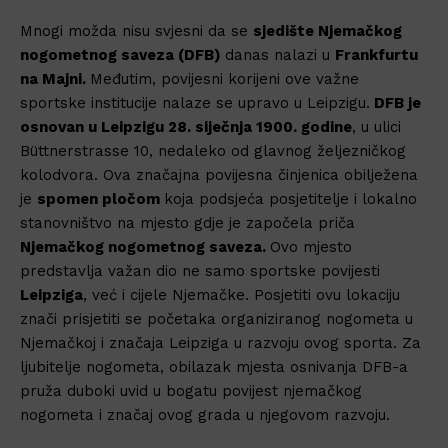
Mnogi možda nisu svjesni da se
sjedište Njemačkog
nogometnog saveza (DFB)
danas nalazi u
Frankfurtu
na Majni.
Međutim, povijesni korijeni ove važne
sportske institucije nalaze se upravo u Leipzigu.
DFB je
osnovan u Leipzigu 28. siječnja 1900. godine
, u ulici
Büttnerstrasse 10, nedaleko od glavnog željezničkog
kolodvora. Ova značajna povijesna činjenica obilježena
je
spomen pločom
koja podsjeća posjetitelje i lokalno
stanovništvo na mjesto gdje je započela priča
Njemačkog nogometnog saveza.
Ovo mjesto
predstavlja važan dio ne samo sportske povijesti
Leipziga
, već i cijele Njemačke. Posjetiti ovu lokaciju
znači prisjetiti se početaka organiziranog nogometa u
Njemačkoj i značaja Leipziga u razvoju ovog sporta. Za
ljubitelje nogometa, obilazak mjesta osnivanja DFB-a
pruža duboki uvid u bogatu povijest njemačkog
nogometa i značaj ovog grada u njegovom razvoju.