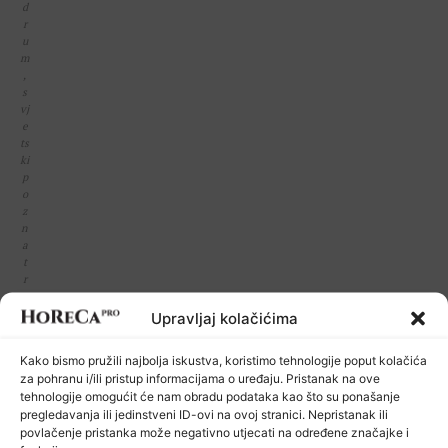
d
r
u
m
,
s
vj
e
ts
ki
p
o
z
n
a
t
r
e
st
Upravljaj kolačićima
o
r
Kako bismo pružili najbolja iskustva, koristimo tehnologije poput kolačića
a
za pohranu i/ili pristup informacijama o uređaju. Pristanak na ove
n
tehnologije omogućit će nam obradu podataka kao što su ponašanje
k
pregledavanja ili jedinstveni ID-ovi na ovoj stranici. Nepristanak ili
oj
povlačenje pristanka može negativno utjecati na određene značajke i
i