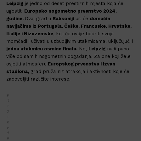
Leipzig
je jedno od deset prestižnih mjesta koja će
ugostiti
Europsko nogometno prvenstvo 2024.
godine.
Ovaj grad u
Saksoniji
bit će
domaćin
navijačima iz Portugala, Češke, Francuske, Hrvatske,
Italije i Nizozemske
, koji će ovdje bodriti svoje
momčadi i uživati u uzbudljivim utakmicama, uključujući i
jednu utakmicu osmine finala.
No,
Leipzig
nudi puno
više od samih nogometnih događanja. Za one koji žele
osjetiti atmosferu
Europskog prvenstva i izvan
stadiona,
grad pruža niz atrakcija i aktivnosti koje će
zadovoljiti različite interese.
F
O
T
O
:
R
e
d
B