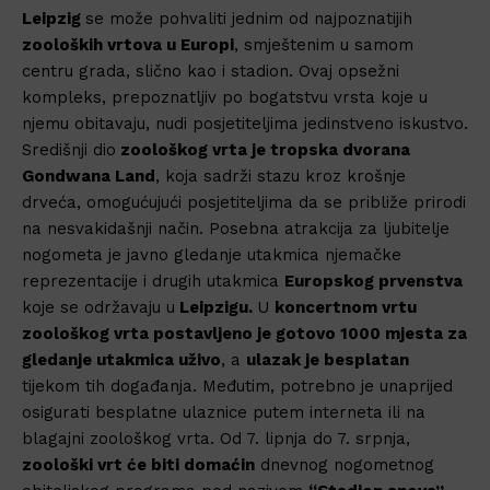
Leipzig
se može pohvaliti jednim od najpoznatijih
zooloških vrtova u Europi
, smještenim u samom
centru grada, slično kao i stadion. Ovaj opsežni
kompleks, prepoznatljiv po bogatstvu vrsta koje u
njemu obitavaju, nudi posjetiteljima jedinstveno iskustvo.
Središnji dio
zoološkog vrta je tropska dvorana
Gondwana Land
, koja sadrži stazu kroz krošnje
drveća, omogućujući posjetiteljima da se približe prirodi
na nesvakidašnji način. Posebna atrakcija za ljubitelje
nogometa je javno gledanje utakmica njemačke
reprezentacije i drugih utakmica
Europskog prvenstva
koje se održavaju u
Leipzigu.
U
koncertnom vrtu
zoološkog vrta postavljeno je gotovo 1000 mjesta za
gledanje utakmica uživo
, a
ulazak je besplatan
tijekom tih događanja. Međutim, potrebno je unaprijed
osigurati besplatne ulaznice putem interneta ili na
blagajni zoološkog vrta. Od 7. lipnja do 7. srpnja,
zoološki vrt će biti domaćin
dnevnog nogometnog