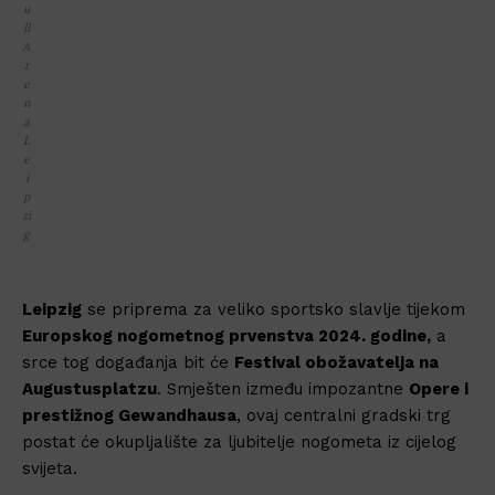
u
ll
A
r
e
n
a
L
e
i
p
zi
g
Leipzig
se priprema za veliko sportsko slavlje tijekom
Europskog nogometnog prvenstva 2024. godine,
a
srce tog događanja bit će
Festival obožavatelja na
Augustusplatzu
. Smješten između impozantne
Opere i
prestižnog Gewandhausa
, ovaj centralni gradski trg
postat će okupljalište za ljubitelje nogometa iz cijelog
svijeta.