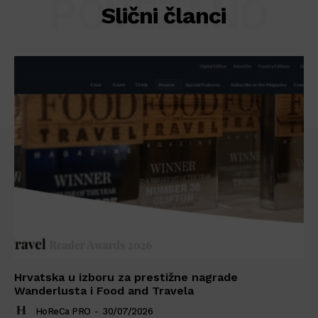
POVEZANO
Slični članci
Hrvatska u izboru za prestižne nagrade
Wanderlusta i Food and Travela
HoReCa PRO
-
30/07/2026