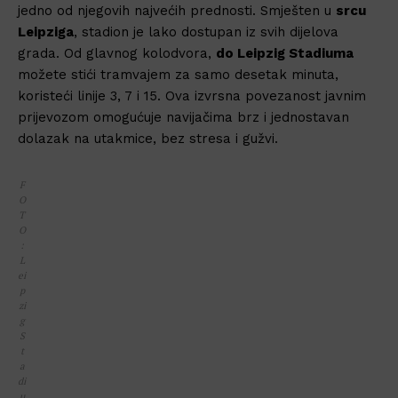
jedno od njegovih najvećih prednosti. Smješten u
srcu
Leipziga
, stadion je lako dostupan iz svih dijelova
grada. Od glavnog kolodvora,
do Leipzig Stadiuma
možete stići tramvajem za samo desetak minuta,
koristeći linije 3, 7 i 15. Ova izvrsna povezanost javnim
prijevozom omogućuje navijačima brz i jednostavan
dolazak na utakmice, bez stresa i gužvi.
F
O
T
O
:
L
ei
p
zi
g
S
t
a
di
u