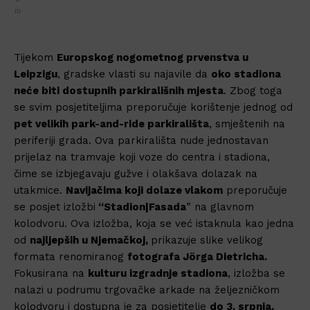
m
Tijekom
Europskog nogometnog prvenstva u
Leipzigu
, gradske vlasti su najavile da
oko stadiona
neće biti dostupnih parkirališnih mjesta
. Zbog toga
se svim posjetiteljima preporučuje korištenje jednog od
pet velikih park-and-ride parkirališta
, smještenih na
periferiji grada. Ova parkirališta nude jednostavan
prijelaz na tramvaje koji voze do centra i stadiona,
čime se izbjegavaju gužve i olakšava dolazak na
utakmice.
Navijačima koji dolaze vlakom
preporučuje
se posjet izložbi
“Stadion|Fasada
” na glavnom
kolodvoru. Ova izložba, koja se već istaknula kao jedna
od
najljepših u Njemačkoj,
prikazuje slike velikog
formata renomiranog
fotografa Jörga Dietricha.
Fokusirana na
kulturu izgradnje stadiona
, izložba se
nalazi u podrumu trgovačke arkade na željezničkom
kolodvoru i dostupna je za posjetitelje
do 3. srpnja.