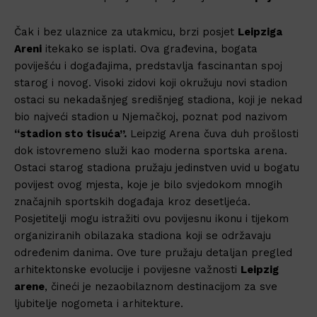
Čak i bez ulaznice za utakmicu, brzi posjet
Leipziga
Areni
itekako se isplati. Ova građevina, bogata
poviješću i događajima, predstavlja fascinantan spoj
starog i novog. Visoki zidovi koji okružuju novi stadion
ostaci su nekadašnjeg središnjeg stadiona, koji je nekad
bio najveći stadion u Njemačkoj, poznat pod nazivom
“stadion sto tisuća”.
Leipzig Arena čuva duh prošlosti
dok istovremeno služi kao moderna sportska arena.
Ostaci starog stadiona pružaju jedinstven uvid u bogatu
povijest ovog mjesta, koje je bilo svjedokom mnogih
značajnih sportskih događaja kroz desetljeća.
Posjetitelji mogu istražiti ovu povijesnu ikonu i tijekom
organiziranih obilazaka stadiona koji se održavaju
određenim danima. Ove ture pružaju detaljan pregled
arhitektonske evolucije i povijesne važnosti
Leipzig
arene
, čineći je nezaobilaznom destinacijom za sve
ljubitelje nogometa i arhitekture.