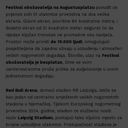
Festival obožavatelja na Augustusplatzu
ponudit će
prijenos svih 51 utakmice prvenstva na dva velika
ekrana. Glavni ekran, površine 84 kvadratna metra, i
dodatni ekran od 21 kvadratni metar osigurat će da
nijedan ključan trenutak ne promakne oku navijača.
Prostor može primiti
do 15.000 ljudi
, omogućujući
posjetiteljima da zajedno uživaju u uzbuđenju i atmosferi
velikih nogometnih događaja. Štoviše, ulaz na
Festival
obožavatelja je besplatan
, čime se svim
zainteresiranima pruža prilika za sudjelovanje u ovom
jedinstvenom događaju.
Red Bull Arena
, domaći stadion RB Leipziga, ističe se
kao jedan od centralno smještenih velikih nogometnih
stadiona u Njemačkoj. Tijekom Europskog nogometnog
prvenstva 2024. godine, stadion će službeno nositi
naziv
Leipzig Stadium,
postajući tako ključno mjesto za
brojne uzbudljive utakmice. Pristupačnost stadiona je