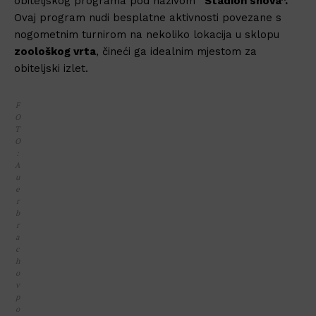
obiteljskog programa pod nazivom
“Stadion snova”.
Ovaj program nudi besplatne aktivnosti povezane s
nogometnim turnirom na nekoliko lokacija u sklopu
zoološkog vrta
, čineći ga idealnim mjestom za
obiteljski izlet.
F
O
T
O
:
A
u
e
r
b
r
a
c
h
o
v
p
o