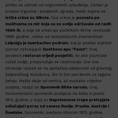
priliku za odmak od nogometnih uzbuđenja. Centar je
prepun trgovina i povijesnih zgrada, među kojima se
ističe crkva sv. Nikole.
Ova crkva je
poznata po
molitvama za mir koje su se ovdje održavale od ranih
1980-ih
, a koje se smatraju početkom Mirne revolucije
1989. godine. Jedna od nezaobilaznih znamenitosti
Leipziga je Auerbachov podrum
, koji je postao svjetski
poznat zahvaljujući
Goethovu epu “Faust”.
Ovaj
povijesni
restoran vrijedi posjetiti
, no ako planirate
ručati ovdje, preporučuje se rezervacija. Sve ove
atrakcije nalaze se na pješačkoj udaljenosti od glavnog
željezničkog kolodvora, što ih čini savršenim za laganu
šetnju. Nešto dalje od centra, ali svakako vrijedno
posjeta, nalazi se
Spomenik Bitke naroda.
Ovaj
monumentalni spomenik podsjeća na bitku iz jeseni
1813. godine, u kojoj su
Napoleonove trupe pretrpjele
odlučujući poraz od saveza Rusije, Pruske, Austrije i
Švedske.
Spomenik, svečano otvoren 1913. godine,