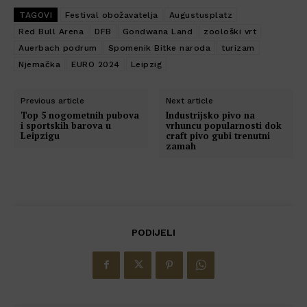
TAGOVI
Festival obožavatelja
Augustusplatz
Red Bull Arena
DFB
Gondwana Land
zoološki vrt
Auerbach podrum
Spomenik Bitke naroda
turizam
Njemačka
EURO 2024
Leipzig
Previous article
Next article
Top 5 nogometnih pubova
Industrijsko pivo na
i sportskih barova u
vrhuncu popularnosti dok
Leipzigu
craft pivo gubi trenutni
zamah
PODIJELI