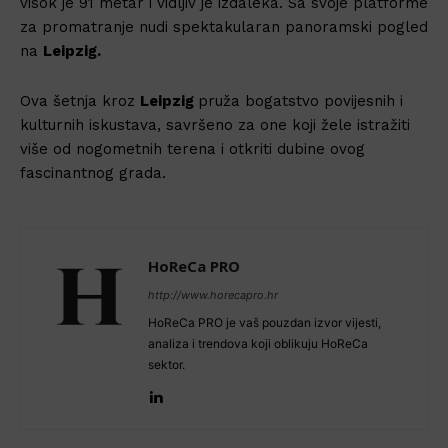
visok je 91 metar i vidljiv je izdaleka. Sa svoje platforme
za promatranje nudi spektakularan panoramski pogled
na
Leipzig.
Ova šetnja kroz
Leipzig
pruža bogatstvo povijesnih i
kulturnih iskustava, savršeno za one koji žele istražiti
više od nogometnih terena i otkriti dubine ovog
fascinantnog grada.
HoReCa PRO
http://www.horecapro.hr
HoReCa PRO je vaš pouzdan izvor vijesti,
analiza i trendova koji oblikuju HoReCa
sektor.