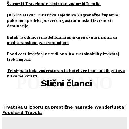
Švicarski Travelnode akvizirao zadarski Rentlio
JRE-Hrvatska i Turistička zajednica Zagrebačke županije
pokrenuli projekt posvećen gastronomskoj izvrsnosti
destinacije
Batak uvodi novi model formiranja cijena vina inspiriran
mediteranskom gastronomijom
Food cost izvještaj ne vidi ono što sustainability izvještaj
treba mjeriti
Tri signala koja vaš restoran ili hotel već ima – ali ih gotovo
nitko ne koristi
POVEZANO
Slični članci
Hrvatska u izboru za prestižne nagrade Wanderlusta i
Food and Travela
HoReCa PRO
-
30/07/2026