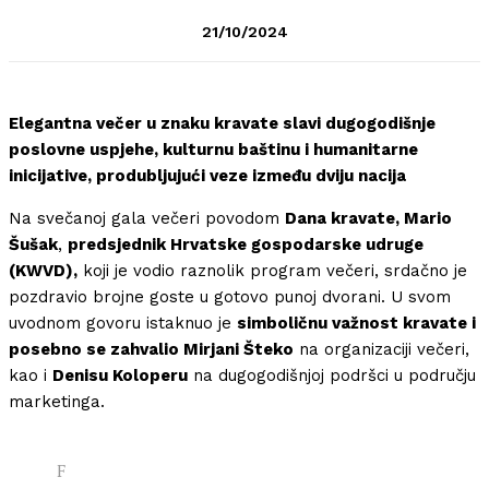
21/10/2024
Elegantna večer u znaku kravate slavi dugogodišnje
poslovne uspjehe, kulturnu baštinu i humanitarne
inicijative, produbljujući veze između dviju nacija
Na svečanoj gala večeri povodom
Dana kravate, Mario
Šušak
,
predsjednik Hrvatske gospodarske udruge
(KWVD),
koji je vodio raznolik program večeri, srdačno je
pozdravio brojne goste u gotovo punoj dvorani. U svom
uvodnom govoru istaknuo je
simboličnu važnost kravate i
posebno se zahvalio Mirjani Šteko
na organizaciji večeri,
kao i
Denisu Koloperu
na dugogodišnjoj podršci u području
marketinga.
F