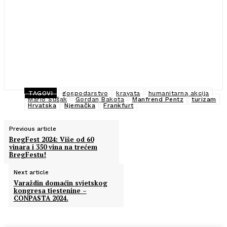
TAGOVI
gospodarstvo
kravata
humanitarna akcija
Mario Šušak
Gordan Bakota
Manfrend Pentz
turizam
Hrvatska
Njemačka
Frankfurt
Previous article
BregFest 2024: Više od 60
vinara i 350 vina na trećem
BregFestu!
Next article
Varaždin domaćin svjetskog
kongresa tjestenine –
CONPASTA 2024.