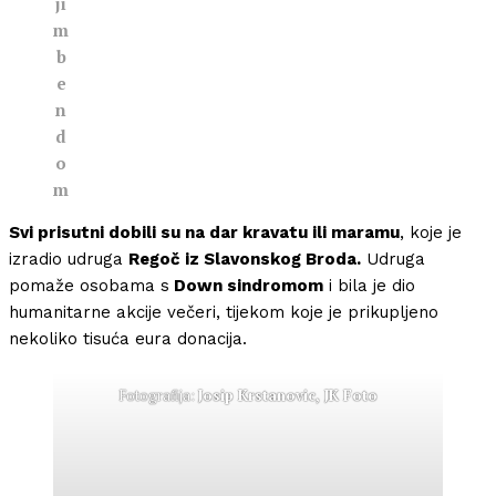
ji
m
b
e
n
d
o
m
Svi prisutni dobili su na dar kravatu ili maramu
, koje je
izradio udruga
Regoč iz Slavonskog Broda.
Udruga
pomaže osobama s
Down sindromom
i bila je dio
humanitarne akcije večeri, tijekom koje je prikupljeno
nekoliko tisuća eura donacija.
Fotografija:
Josip Krstanovic, JK Foto