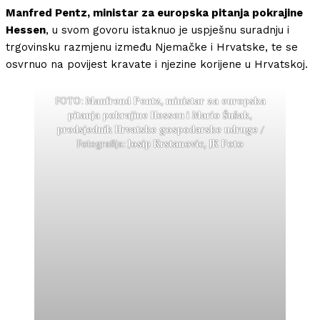
Manfred Pentz, ministar za europska pitanja pokrajine
Hessen
, u svom govoru istaknuo je uspješnu suradnju i
trgovinsku razmjenu između Njemačke i Hrvatske, te se
osvrnuo na povijest kravate i njezine korijene u Hrvatskoj.
FOTO:
Manfrend Pentz,
ministar za europska
pitanja pokrajine Hessen
i Mario Šušak
,
predsjednik Hrvatske gospodarske udruge
/
Fotografija:
Josip Krstanovic, JK Foto