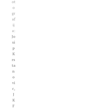
ot
o
gr
af
ij
a:
Jo
si
p
K
rs
ta
n
o
vi
c,
J
K
F