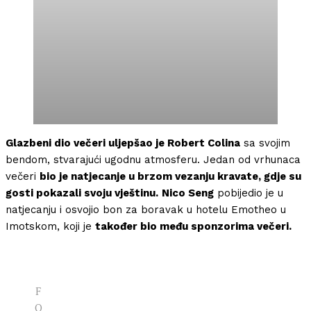
Glazbeni dio večeri uljepšao je Robert Colina
sa svojim
bendom, stvarajući ugodnu atmosferu. Jedan od vrhunaca
večeri
bio je natjecanje u brzom vezanju kravate, gdje su
gosti pokazali svoju vještinu.
Nico Seng
pobijedio je u
natjecanju i osvojio bon za boravak u hotelu Emotheo u
Imotskom, koji je
također bio među sponzorima večeri.
F
O