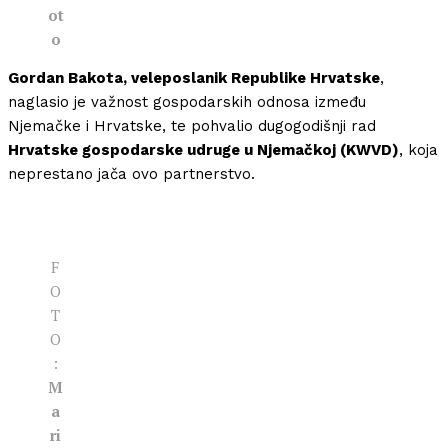
ot
o
Gordan Bakota, veleposlanik Republike Hrvatske
,
naglasio je važnost gospodarskih odnosa između
Njemačke i Hrvatske, te pohvalio dugogodišnji rad
Hrvatske gospodarske udruge u Njemačkoj (KWVD)
, koja
neprestano jača ovo partnerstvo.
F
O
T
O
:
M
a
ri