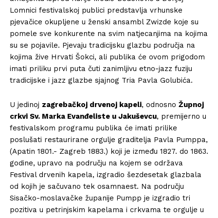
Lomnici festivalskoj publici predstavlja vrhunske
pjevačice okupljene u ženski ansambl Zwizde koje su
pomele sve konkurente na svim natjecanjima na kojima
su se pojavile. Pjevaju tradicijsku glazbu područja na
kojima žive Hrvati Šokci, ali publika će ovom prigodom
imati priliku prvi puta čuti zanimljivu etno-jazz fuziju
tradicijske i jazz glazbe sjajnog Tria Pavla Golubića.
U jedinoj
zagrebačkoj drvenoj kapeli
, odnosno
Župnoj
crkvi Sv. Marka Evanđeliste u Jakuševcu
, premijerno u
festivalskom programu publika će imati prilike
poslušati restaurirane orgulje graditelja Pavla Pumppa,
(Apatin 1801.- Zagreb 1883.) koji je između 1827. do 1863.
godine, upravo na području na kojem se održava
Festival drvenih kapela, izgradio šezdesetak glazbala
od kojih je sačuvano tek osamnaest. Na području
Sisačko-moslavačke županije Pumpp je izgradio tri
pozitiva u petrinjskim kapelama i crkvama te orgulje u