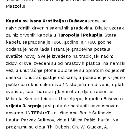
Piazzolle.
Kapela sv. Ivana Krstitelja u Buševcu
jedna od
najvrjednijih drvenih sakralnih građevina. Bila je uzorak
za niz drvenih kapela u
Turopolju i Pokuplju.
Stara
kapela sagrađena je 1668. godine, a 1768. godine
dodana je nova lađa i stara je građevina postala
svetište novoj. Sve je izvedeno na tradicijski način:
zidovi crkve izvedeni su od hrastovih platica, na nemški
vez, a unutrašnje plohe obložene su oplatom od jelovih
dasaka. Unutrašnjost je oslikana, a posebno je vrijedno
pučko barokno slikarstvo 17. stoljeća na drvenoj oplati
svetišta, kao i barokni glavni oltar, djelo radionice
Mihaela Komersteinera. U prelijepoj kapeli u Buševcu u
srijedu 3. srpnja
prvi puta će nastupiti novoosnovani
ansambl INTERArcT koji čine Ana Benić Šalinović,
flauta; Parvaz Salimov, viola i Milica Pašić, harfa. Na
programu su djela Th. Dubois, Ch. W. Glucka, A.