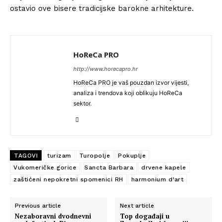
ostavio ove bisere tradicijske barokne arhitekture.
HoReCa PRO
http://www.horecapro.hr
HoReCa PRO je vaš pouzdan izvor vijesti,
analiza i trendova koji oblikuju HoReCa
sektor.
TAGOVI
turizam
Turopolje
Pokuplje
Vukomeričke gorice
Sancta Barbara
drvene kapele
zaštićeni nepokretni spomenici RH
harmonium d’art
Previous article
Next article
Nezaboravni dvodnevni
Top događaji u