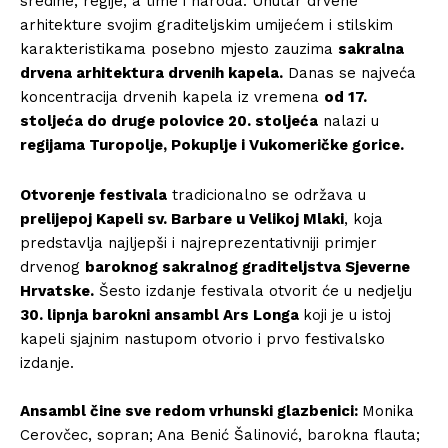
sredine, regije, a time i naroda. Unutar drvene
arhitekture svojim graditeljskim umijećem i stilskim
karakteristikama posebno mjesto zauzima
sakralna
drvena arhitektura drvenih kapela.
Danas se najveća
koncentracija drvenih kapela iz vremena
od 17.
stoljeća do druge polovice 20. stoljeća
nalazi u
regijama Turopolje, Pokuplje i Vukomeričke gorice.
Otvorenje festivala
tradicionalno se održava u
prelijepoj Kapeli sv. Barbare u Velikoj Mlaki
, koja
predstavlja najljepši i najreprezentativniji primjer
drvenog
baroknog sakralnog graditeljstva Sjeverne
Hrvatske.
Šesto izdanje festivala otvorit će u nedjelju
30. lipnja barokni ansambl Ars Longa
koji je u istoj
kapeli sjajnim nastupom otvorio i prvo festivalsko
izdanje.
Ansambl čine sve redom vrhunski glazbenici:
Monika
Cerovčec, sopran; Ana Benić Šalinović, barokna flauta;