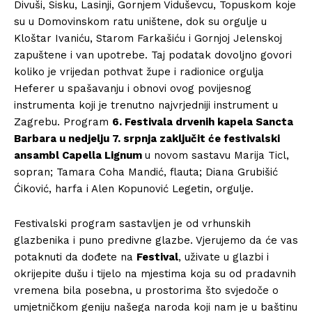
Divuši, Sisku, Lasinji, Gornjem Viduševcu, Topuskom koje
su u Domovinskom ratu uništene, dok su orgulje u
Kloštar Ivaniću, Starom Farkašiću i Gornjoj Jelenskoj
zapuštene i van upotrebe. Taj podatak dovoljno govori
koliko je vrijedan pothvat župe i radionice orgulja
Heferer u spašavanju i obnovi ovog povijesnog
instrumenta koji je trenutno najvrjedniji instrument u
Zagrebu. Program
6. Festivala drvenih kapela Sancta
Barbara u nedjelju 7. srpnja zaključit će festivalski
ansambl Capella Lignum
u novom sastavu Marija Ticl,
sopran; Tamara Coha Mandić, flauta; Diana Grubišić
Ćiković, harfa i Alen Kopunović Legetin, orgulje.
Festivalski program sastavljen je od vrhunskih
glazbenika i puno predivne glazbe. Vjerujemo da će vas
potaknuti da dođete na
Festival
, uživate u glazbi i
okrijepite dušu i tijelo na mjestima koja su od pradavnih
vremena bila posebna, u prostorima što svjedoče o
umjetničkom geniju našega naroda koji nam je u baštinu