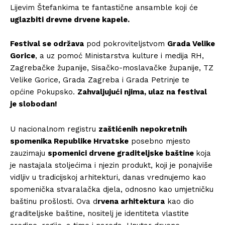
Lijevim Štefankima te fantastične ansamble koji će
uglazbiti drevne drvene kapele.
Festival se održava
pod pokroviteljstvom
Grada Velike
Gorice
, a uz pomoć Ministarstva kulture i medija RH,
Zagrebačke županije, Sisačko-moslavačke županije, TZ
Velike Gorice, Grada Zagreba i Grada Petrinje te
općine Pokupsko.
Zahvaljujući njima, ulaz na festival
je slobodan!
U nacionalnom registru
zaštićenih
nepokretnih
spomenika Republike Hrvatske
posebno mjesto
zauzimaju
spomenici drvene graditeljske baštine
koja
je nastajala stoljećima i njezin produkt, koji je ponajviše
vidljiv u tradicijskoj arhitekturi, danas vrednujemo kao
spomenička stvaralačka djela, odnosno kao umjetničku
baštinu prošlosti. Ova d
rvena arhitektura
kao dio
graditeljske baštine, nositelj je identiteta vlastite