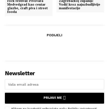
rock festival: Pivovara
Zagrebačkoj županiji:
Medvedgrad kao centar
Vodič kroz najuzbudljivije
glazbe, craft piva i street
manifestacije
fooda
PODIJELI
Newsletter
PRIJAVI ME
Klikom na kvadratić prihvaćate našu Politiku privatnosti