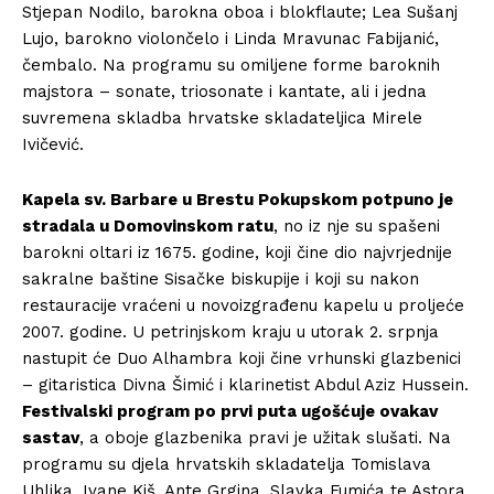
Stjepan Nodilo, barokna oboa i blokflaute; Lea Sušanj
Lujo, barokno violončelo i Linda Mravunac Fabijanić,
čembalo. Na programu su omiljene forme baroknih
majstora – sonate, triosonate i kantate, ali i jedna
suvremena skladba hrvatske skladateljica Mirele
Ivičević.
Kapela sv. Barbare u Brestu Pokupskom potpuno je
stradala u Domovinskom ratu
, no iz nje su spašeni
barokni oltari iz 1675. godine, koji čine dio najvrjednije
sakralne baštine Sisačke biskupije i koji su nakon
restauracije vraćeni u novoizgrađenu kapelu u proljeće
2007. godine. U petrinjskom kraju u utorak 2. srpnja
nastupit će Duo Alhambra koji čine vrhunski glazbenici
– gitaristica Divna Šimić i klarinetist Abdul Aziz Hussein.
Festivalski program po prvi puta ugošćuje ovakav
sastav
, a oboje glazbenika pravi je užitak slušati. Na
programu su djela hrvatskih skladatelja Tomislava
Uhlika, Ivane Kiš, Ante Grgina, Slavka Fumića te Astora