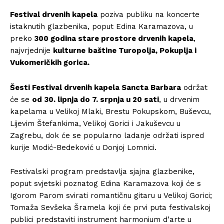
Festival drvenih kapela
poziva publiku na koncerte
istaknutih glazbenika, poput Edina Karamazova, u
preko
300 godina stare prostore drvenih kapela
,
najvrjednije
kulturne
baštine Turopolja, Pokuplja i
Vukomeričkih gorica.
Šesti Festival drvenih kapela Sancta Barbara
održat
će se
od 30. lipnja do 7. srpnja u 20 sati
, u drvenim
kapelama u Velikoj Mlaki, Brestu Pokupskom, Buševcu,
Lijevim Štefankima, Velikoj Gorici i Jakuševcu u
Zagrebu, dok će se popularno ladanje održati ispred
kurije Modić-Bedeković u Donjoj Lomnici.
Festivalski program predstavlja sjajna glazbenike,
poput svjetski poznatog Edina Karamazova koji će s
Igorom Parom svirati romantičnu gitaru u Velikoj Gorici;
Tomaža Sevšeka Šramela koji će prvi puta festivalskoj
publici predstaviti instrument harmonium d’arte u