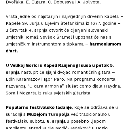
Dvořáka, E. Elgara, C. Debussya i A. Joliveta.
Vrata jedne od najstarijih i najvrjednijih drvenih kapela –
Kapele Sv. Jurja u Lijevim Štefankima iz 1677. godine –
u četvrtak 4. srpnja otvorit će cijenjeni slovenski
umjetnik Tomaž Sevšek Šramel i upoznat će nas s
umjetničkim instrumentom s tipkama –
harmoniumom
d’art.
U
Velikoj Gorici u Kapeli Ranjenog Isusa u petak 5.
srpnja
nastupit će sjajni dvojac romantičnih gitara –
Edin Karamazov i Igor Paro. Na programu koncerta
nazvanog “O cara armonia” slušat ćemo djela Haydna,
Sora i Mozarta iz ruku svjetskih gitarista!
Popularno festivalsko ladanje
, koje se održava se u
suradnji s
Muzejom Turopolja
već tradicionalno u
festivalsku subotu,
6. srpnja
u posebno lijepom
ambijentu ispred Kurije Modić-Bedeković u Donjoj