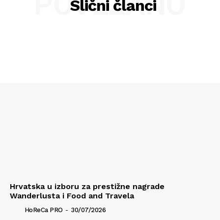
POVEZANO
Slični članci
Hrvatska u izboru za prestižne nagrade
Wanderlusta i Food and Travela
HoReCa PRO
-
30/07/2026