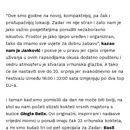
“Ove smo godine na novoj, kompaktnijoj, pa čak i
pristupačnijoj lokaciji. Zadar mi nije stran i zato nam je
jako važno posjetiteljima ponuditi nezaboravno
iskustvo. Prostor je jako lijepo uređen i organiziran,
tako da imamo sve uvjete za dobru zabavu”,
kazao
nam je Janković
i posve je u pravu jer cijelo vrijeme
uživanja u ovim rapsodijama okusa dodatno opuštenu i
vedru atmosferu je stvarala vrhunska glazba. A tako
će se nastaviti sve do 20. srpnja jer svakodnevno se na
Festivalu između 16:00 i 23:00 sata izmjenjuju po dva top
DJ-a.
I taman kad smo pomislili da dan ne može biti bolji, na
stol su nam počeli stizati kokteli vrsnih majstora s
kućice
Gingle Bells.
Ovi originalni, inspirirani i nadasve
vrijedni momci u ponudi imaju čak 23 vrhunska koktela,
a mi smo kušali tri od pet specijala za Zadar:
Basil