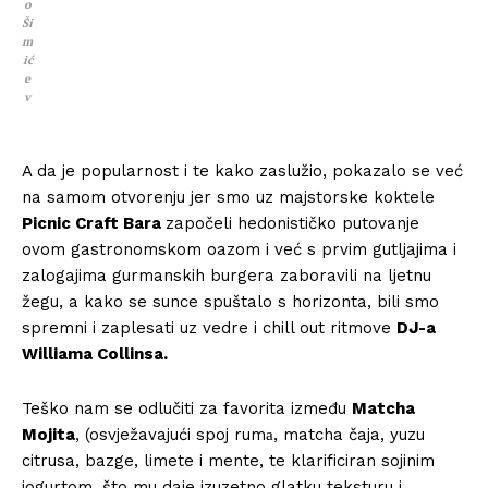
o
Ši
m
ić
e
v
A da je popularnost i te kako zaslužio, pokazalo se već
na samom otvorenju jer smo uz majstorske koktele
Picnic Craft Bara
započeli hedonističko putovanje
ovom gastronomskom oazom i već s prvim gutljajima i
zalogajima gurmanskih burgera zaboravili na ljetnu
žegu, a kako se sunce spuštalo s horizonta, bili smo
spremni i zaplesati uz vedre i chill out ritmove
DJ-a
Williama Collinsa.
Teško nam se odlučiti za favorita između
Matcha
Mojita
, (osvježavajući spoj rumа, matcha čaja, yuzu
citrusa, bazge, limete i mente, te klarificiran sojinim
jogurtom, što mu daje izuzetno glatku teksturu i