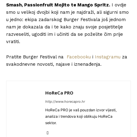
Smash, Passionfruit Mojito te Mango Spritz.
I ovdje
smo u velikoj dvojbi koji nam je najdraži, ali sigurni smo
u jedno: ekipa zadarskog Burger Festivala još jednom
nam je dokazala da i te kako znaju svoje posjetitelje
razveseliti, ugoditi im i učiniti da se poželite čim prije
vratiti.
Pratite Burger Festival na
Facebooku
i
Instagramu
za
svakodnevne novosti, najave i iznenađenja.
HoReCa PRO
http://www.horecapro.hr
HoReCa PRO je vaš pouzdan izvor vijesti,
analiza i trendova koji oblikuju HoReCa
sektor.