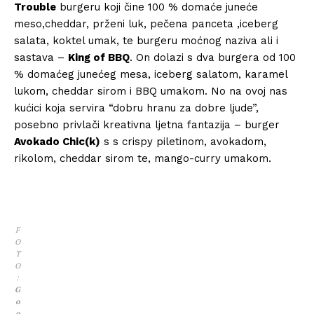
Trouble
burgeru koji čine 100 % domaće juneće
meso,cheddar, prženi luk, pečena panceta ,iceberg
salata, koktel umak, te burgeru moćnog naziva ali i
sastava –
King of BBQ
. On dolazi s dva burgera od 100
% domaćeg junećeg mesa, iceberg salatom, karamel
lukom, cheddar sirom i BBQ umakom. No na ovoj nas
kućici koja servira “dobru hranu za dobre ljude”,
posebno privlači kreativna ljetna fantazija – burger
Avokado Chic(k)
s s crispy piletinom, avokadom,
rikolom, cheddar sirom te, mango-curry umakom.
F
O
T
O
:
G
o
o