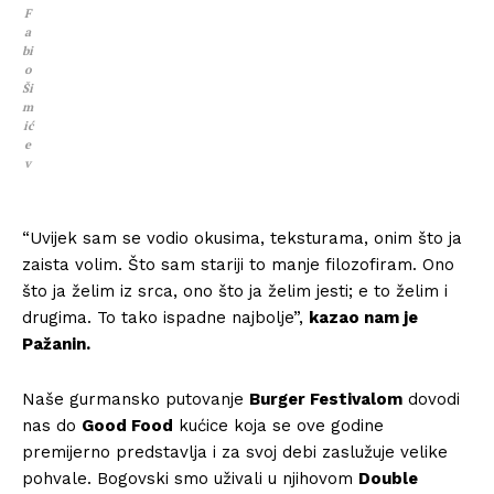
F
a
bi
o
Ši
m
ić
e
v
“Uvijek sam se vodio okusima, teksturama, onim što ja
zaista volim. Što sam stariji to manje filozofiram. Ono
što ja želim iz srca, ono što ja želim jesti; e to želim i
drugima. To tako ispadne najbolje”,
kazao nam je
Pažanin.
Naše gurmansko putovanje
Burger Festivalom
dovodi
nas do
Good Food
kućice koja se ove godine
premijerno predstavlja i za svoj debi zaslužuje velike
pohvale. Bogovski smo uživali u njihovom
Double