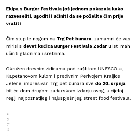
Ekipa s Burger Festivala još jednom pokazala kako
razveseliti, ugoditi i učiniti da se poželite čim prije
vratiti
Čim stupite nogom na
Trg Pet bunara
, zamamni će vas
mirisi s
devet kućica Burger Festivala Zadar
u isti mah
učiniti gladnima i sretnima.
Okružen drevnim zidinama pod zaštitom UNESCO-a,
Kapetanovom kulom i predivnim Perivojem Kraljice
Jelene, impresivan Trg pet bunara sve
do 20. srpnja
bit će dom drugom zadarskom izdanju ovog, u cijeloj
regiji najpoznatijeg i najuspješnijeg street food festivala.
F
O
T
O
: