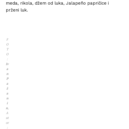
meda, rikola, džem od luka, Jalapeño papričice i
prženi luk.
F
O
T
O
:
Iv
a
n
P
a
ž
a
n
i
n
,
A
ut
or
: