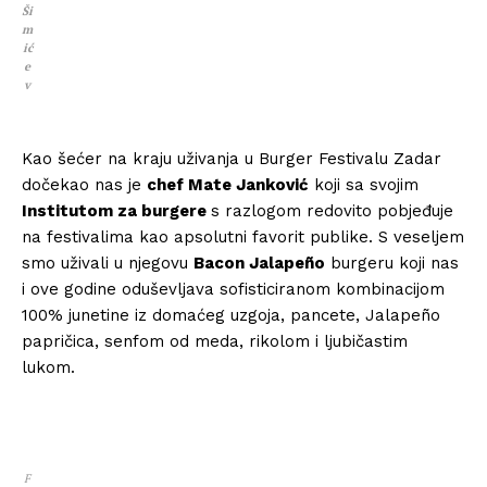
Ši
m
ić
e
v
Kao šećer na kraju uživanja u Burger Festivalu Zadar
dočekao nas je
chef Mate Jankovi
ć
koji sa svojim
Institutom za burgere
s razlogom redovito pobjeđuje
na festivalima kao apsolutni favorit publike. S veseljem
smo uživali u njegovu
Bacon Jalape
ñ
o
burgeru koji nas
i ove godine oduševljava sofisticiranom kombinacijom
100% junetine iz domaćeg uzgoja, pancete, Jalapeño
papričica, senfom od meda, rikolom i ljubičastim
lukom.
F