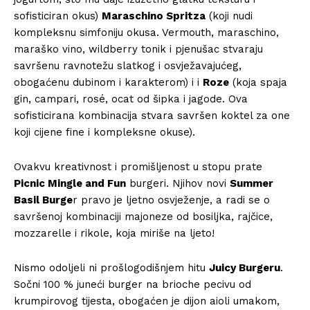
sofisticiran okus)
Maraschino Spritza
(koji nudi
kompleksnu simfoniju okusa. Vermouth, maraschino,
maraško vino, wildberry tonik i pjenušac stvaraju
savršenu ravnotežu slatkog i osvježavajućeg,
obogaćenu dubinom i karakterom) i i
Roze
(koja spaja
gin, campari, rosé, ocat od šipka i jagode. Ova
sofisticirana kombinacija stvara savršen koktel za one
koji cijene fine i kompleksne okuse).
Ovakvu kreativnost i promišljenost u stopu prate
Picnic Mingle and Fun
burgeri. Njihov novi
Summer
Basil Burge
r pravo je ljetno osvježenje, a radi se o
savršenoj kombinaciji majoneze od bosiljka, rajčice,
mozzarelle i rikole, koja miriše na ljeto!
Nismo odoljeli ni prošlogodišnjem hitu
Juicy Burgeru
.
Sočni 100 % juneći burger na brioche pecivu od
krumpirovog tijesta, obogaćen je dijon aioli umakom,