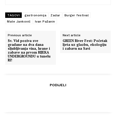
TAGOVI
gastronomija
Zadar
Burger festival
Mate Janković
Ivan Pažanin
Previous article
Next article
Sv. Vid poziva sve
GREEN River Fest: Početak
građane na dva dana
ljeta uz glazbu, ekologiju
sljubljivanja vina, hrane i
i zabavu na Savi
zabave na prvom RIJEKA
UNDERGROUNDU u tunelu
RI!
PODIJELI