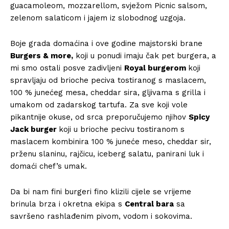
guacamoleom, mozzarellom, svježom Picnic salsom,
zelenom salaticom i jajem iz slobodnog uzgoja.
Boje grada domaćina i ove godine majstorski brane
Burgers & more,
koji u ponudi imaju čak pet burgera, a
mi smo ostali posve zadivljeni
Royal burgerom
koji
spravljaju od brioche peciva tostiranog s maslacem,
100 % junećeg mesa, cheddar sira, gljivama s grilla i
umakom od zadarskog tartufa. Za sve koji vole
pikantnije okuse, od srca preporučujemo njihov
Spicy
Jack burger
koji u brioche pecivu tostiranom s
maslacem kombinira 100 % juneće meso, cheddar sir,
prženu slaninu, rajčicu, iceberg salatu, panirani luk i
domaći chef’s umak.
Da bi nam fini burgeri fino klizili cijele se vrijeme
brinula brza i okretna ekipa s
Central bara
sa
savršeno rashlađenim pivom, vodom i sokovima.