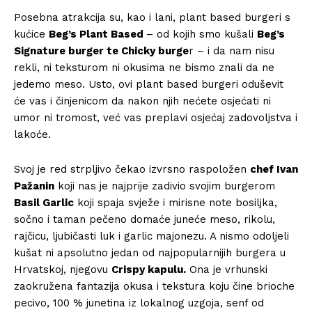
Posebna atrakcija su, kao i lani, plant based burgeri s
kućice
Beg
’
s Plant Based
– od kojih smo kušali
Beg
’
s
Signature burger te Chicky burge
r – i da nam nisu
rekli, ni teksturom ni okusima ne bismo znali da ne
jedemo meso. Usto, ovi plant based burgeri oduševit
će vas i činjenicom da nakon njih nećete osjećati ni
umor ni tromost, već vas preplavi osjećaj zadovoljstva i
lakoće.
Svoj je red strpljivo čekao izvrsno raspoložen
chef Ivan
Pažanin
koji nas je najprije zadivio svojim burgerom
Basil Garlic
koji spaja svježe i mirisne note bosiljka,
sočno i taman pečeno domaće juneće meso, rikolu,
rajčicu, ljubičasti luk i garlic majonezu. A nismo odoljeli
kušat ni apsolutno jedan od najpopularnijih burgera u
Hrvatskoj, njegovu
Crispy kapulu.
Ona je vrhunski
zaokružena fantazija okusa i tekstura koju čine brioche
pecivo, 100 % junetina iz lokalnog uzgoja, senf od