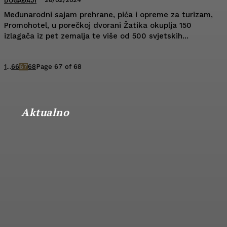
DOGAĐAJI
Međunarodni sajam prehrane, pića i opreme za turizam,
Promohotel, u porečkoj dvorani Žatika okuplja 150
izlagača iz pet zemalja te više od 500 svjetskih...
1
...
66
67
68
Page 67 of 68
Aktualno