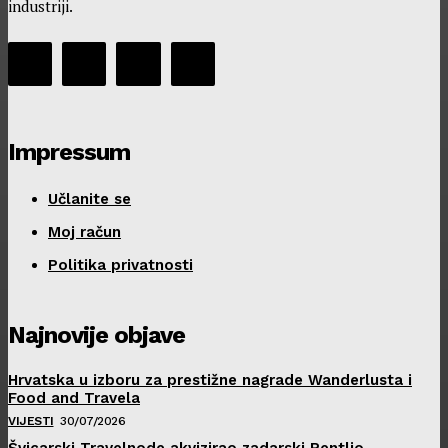
industriji.
Impressum
Učlanite se
Moj račun
Politika privatnosti
Najnovije objave
Hrvatska u izboru za prestižne nagrade Wanderlusta i
Food and Travela
VIJESTI
30/07/2026
Švicarski Travelnode akvizirao zadarski Rentlio