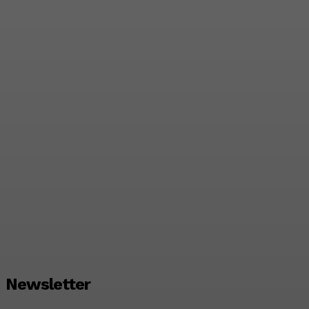
Švicarski Travelnode
akvizirao zadarski Rentlio
24/07/2026
Newsletter