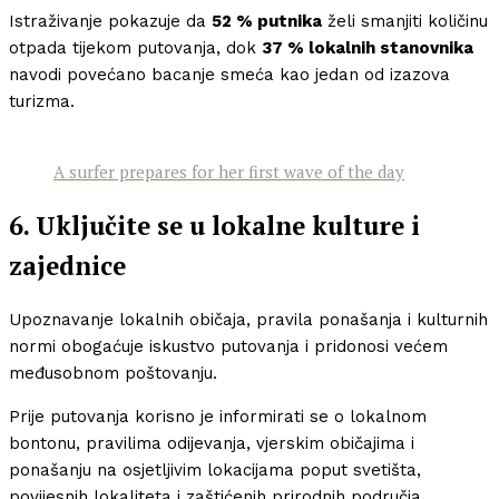
Istraživanje pokazuje da
52 % putnika
želi smanjiti količinu
otpada tijekom putovanja, dok
37 % lokalnih stanovnika
navodi povećano bacanje smeća kao jedan od izazova
turizma.
A surfer prepares for her first wave of the day
6. Uključite se u lokalne kulture i
zajednice
Upoznavanje lokalnih običaja, pravila ponašanja i kulturnih
normi obogaćuje iskustvo putovanja i pridonosi većem
međusobnom poštovanju.
Prije putovanja korisno je informirati se o lokalnom
bontonu, pravilima odijevanja, vjerskim običajima i
ponašanju na osjetljivim lokacijama poput svetišta,
povijesnih lokaliteta i zaštićenih prirodnih područja.