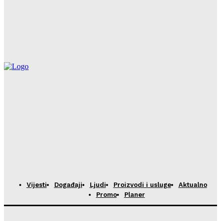
HoReCa PRO
-
23/07/2026
Restoran Tomassino osvojio četiri prestižne nagrade
Haute Grandeur Global Awards 2026
HoReCa PRO
-
23/07/2026
Vijesti
Događaji
Ljudi
Proizvodi i usluge
Aktualno
Promo
Planer