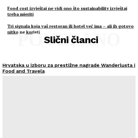
Food cost izvještaj ne vidi ono što sustainability izvještaj
treba mjeriti
Tri signala koja vaš restoran ili hotel već ima – ali ih gotovo
nitko ne koristi
POVEZANO
Slični članci
Hrvatska u izboru za prestižne nagrade Wanderlusta i
Food and Travela
HoReCa PRO
-
30/07/2026
Švicarski Travelnode akvizirao zadarski Rentlio
HoReCa PRO
-
24/07/2026
Imenovan novi Nadzorni odbor Liburnia Riviera Hotela