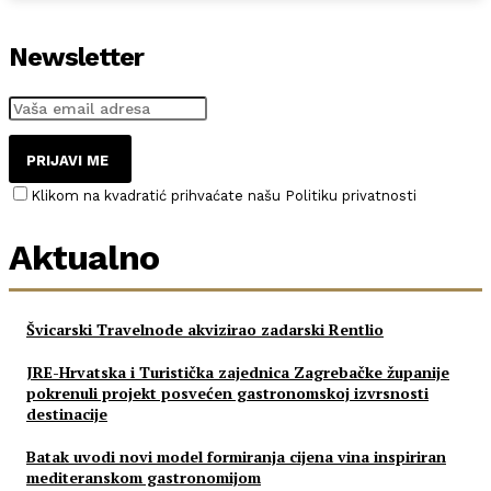
Newsletter
PRIJAVI ME
Klikom na kvadratić prihvaćate našu Politiku privatnosti
Aktualno
Švicarski Travelnode akvizirao zadarski Rentlio
JRE-Hrvatska i Turistička zajednica Zagrebačke županije
pokrenuli projekt posvećen gastronomskoj izvrsnosti
destinacije
Batak uvodi novi model formiranja cijena vina inspiriran
mediteranskom gastronomijom