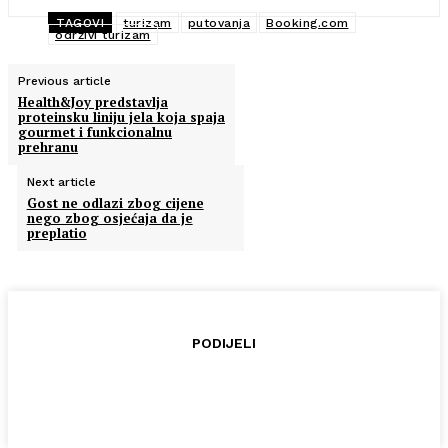
TAGOVI
turizam
putovanja
Booking.com
održivi turizam
Previous article
Health&Joy predstavlja
proteinsku liniju jela koja spaja
gourmet i funkcionalnu
prehranu
Next article
Gost ne odlazi zbog cijene
nego zbog osjećaja da je
preplatio
PODIJELI