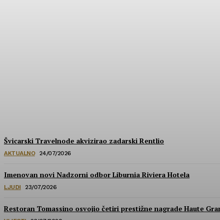
Hrvatska u izboru za prestižne nagrade Wa
HoReCa PRO
-
30/07/2026
Švicarski Travelnode akvizirao zadarski Rentlio
AKTUALNO
24/07/2026
Imenovan novi Nadzorni odbor Liburnia Riviera Hotela
LJUDI
23/07/2026
Restoran Tomassino osvojio četiri prestižne nagrade Haute Gr