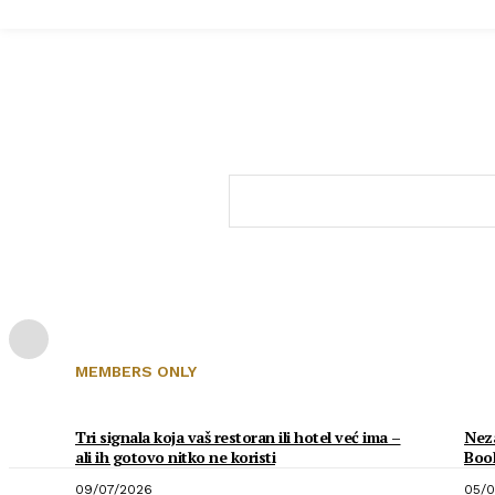
MEMBERS ONLY
Tri signala koja vaš restoran ili hotel već ima –
Neza
ali ih gotovo nitko ne koristi
Boo
09/07/2026
05/0