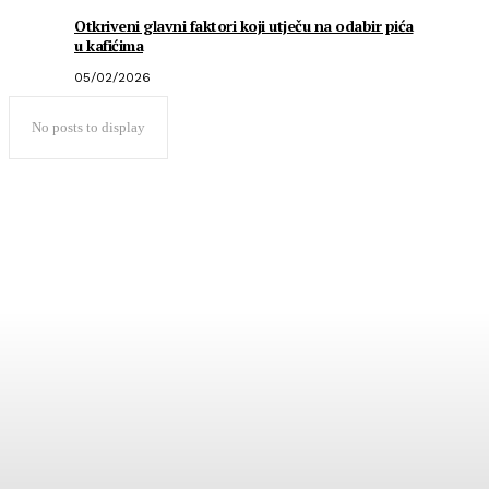
Otkriveni glavni faktori koji utječu na odabir pića
u kafićima
05/02/2026
No posts to display
Popularno