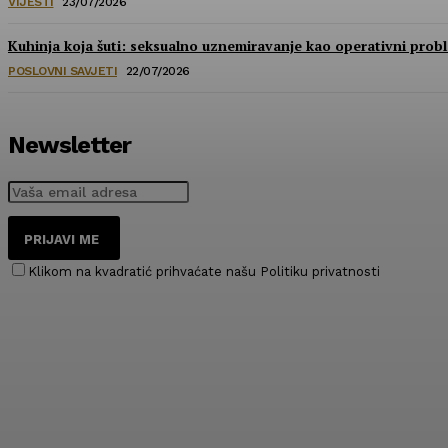
VIJESTI
23/07/2026
Kuhinja koja šuti: seksualno uznemiravanje kao operativni prob
POSLOVNI SAVJETI
22/07/2026
Newsletter
PRIJAVI ME
Klikom na kvadratić prihvaćate našu Politiku privatnosti