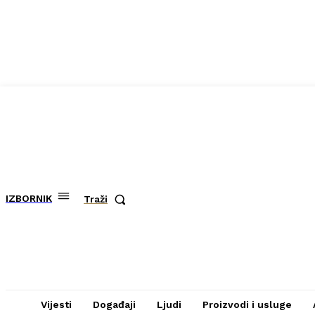
IZBORNIK
Traži
Vijesti
Događaji
Ljudi
Proizvodi i usluge