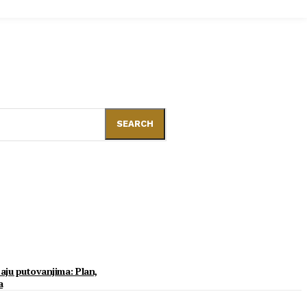
SEARCH
aju putovanjima: Plan,
a