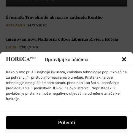
Švicarski Travelnode akvizirao zadarski Rentlio
AKTUALNO
24/07/2026
Imenovan novi Nadzorni odbor Liburnia Riviera Hotela
LJUDI
23/07/2026
Upravljaj kolačićima
Restoran Tomassino osvojio četiri prestižne nagrade Haute
Grandeur Global Awards 2026
Kako bismo pružili najbolja iskustva, koristimo tehnologije poput kolačića
VIJESTI
23/07/2026
za pohranu i/ili pristup informacijama o uređaju. Pristanak na ove
tehnologije omogućit će nam obradu podataka kao što su ponašanje
pregledavanja ili jedinstveni ID-ovi na ovoj stranici. Nepristanak ili
Kuhinja koja šuti: seksualno uznemiravanje kao operativni
povlačenje pristanka može negativno utjecati na određene značajke i
problem
funkcije.
POSLOVNI SAVJETI
22/07/2026
Prihvati