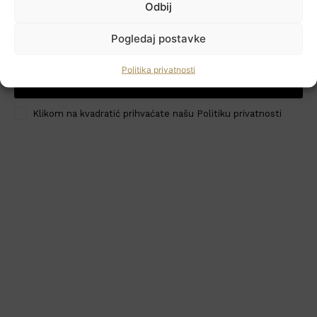
Odbij
Newsletter
Pogledaj postavke
Politika privatnosti
PRIJAVI ME
HoReCa PRO
Klikom na kvadratić prihvaćate našu Politiku privatnosti
Učlanite se
Moj račun
Politika privatnosti