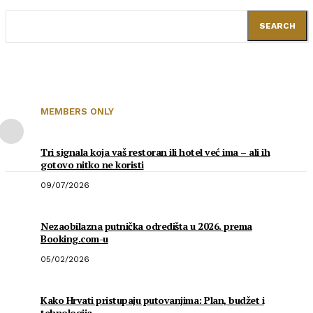
SEARCH
MEMBERS ONLY
Tri signala koja vaš restoran ili hotel već ima – ali ih
gotovo nitko ne koristi
09/07/2026
Nezaobilazna putnička odredišta u 2026. prema
Booking.com-u
05/02/2026
Kako Hrvati pristupaju putovanjima: Plan, budžet i
tehnologija