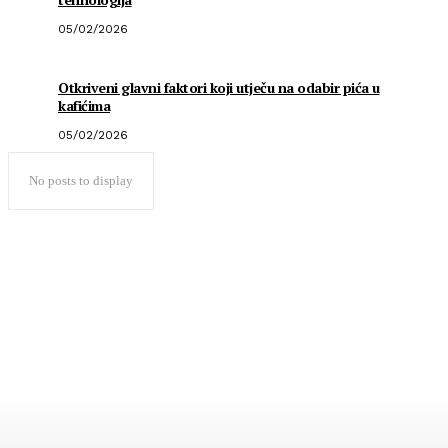
05/02/2026
Otkriveni glavni faktori koji utječu na odabir pića u
kafićima
05/02/2026
No posts to display
Popularno