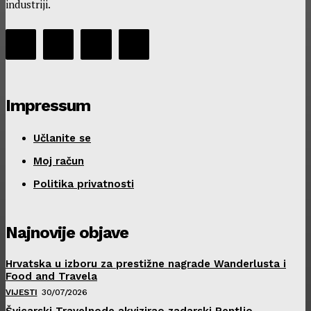
industriji.
Impressum
Učlanite se
Moj račun
Politika privatnosti
Najnovije objave
Hrvatska u izboru za prestižne nagrade Wanderlusta i
Food and Travela
VIJESTI
30/07/2026
Švicarski Travelnode akvizirao zadarski Rentlio