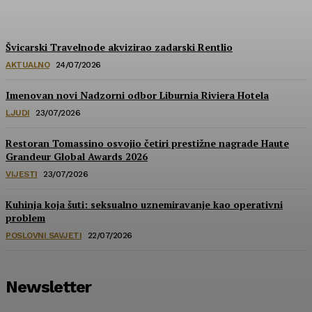
HoReCa PRO
-
30/07/2026
Švicarski Travelnode akvizirao zadarski Rentlio
AKTUALNO
24/07/2026
Imenovan novi Nadzorni odbor Liburnia Riviera Hotela
LJUDI
23/07/2026
Restoran Tomassino osvojio četiri prestižne nagrade Haute
Grandeur Global Awards 2026
VIJESTI
23/07/2026
Kuhinja koja šuti: seksualno uznemiravanje kao operativni
problem
POSLOVNI SAVJETI
22/07/2026
Newsletter