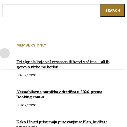
SEARCH
MEMBERS ONLY
Tri signala koja vaš restoran ili hotel već ima – ali ih
gotovo nitko ne koristi
09/07/2026
Nezaobilazna putnička odredišta u 2026. prema
Booking.com-u
05/02/2026
Kako Hrvati pristupaju putovanjima: Plan, budžet i
tehnologija