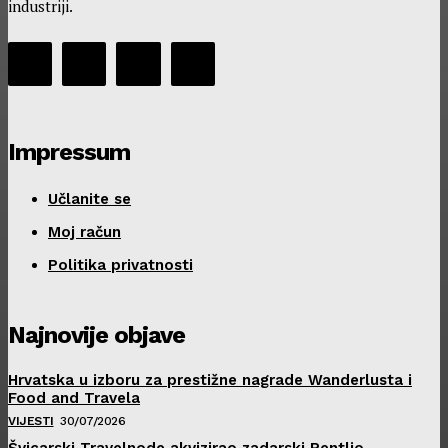
industriji.
Impressum
Učlanite se
Moj račun
Politika privatnosti
Najnovije objave
Hrvatska u izboru za prestižne nagrade Wanderlusta i
Food and Travela
VIJESTI
30/07/2026
Švicarski Travelnode akvizirao zadarski Rentlio