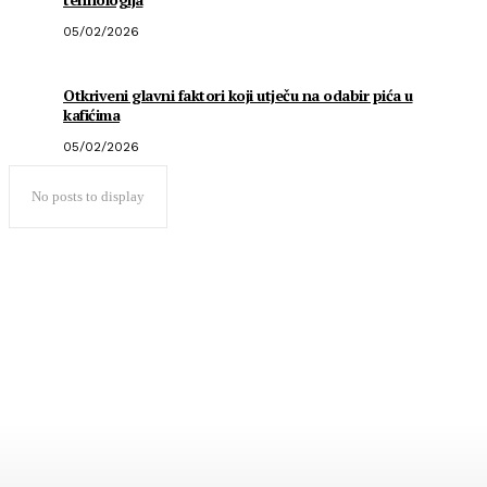
05/02/2026
Otkriveni glavni faktori koji utječu na odabir pića u
kafićima
05/02/2026
No posts to display
Popularno