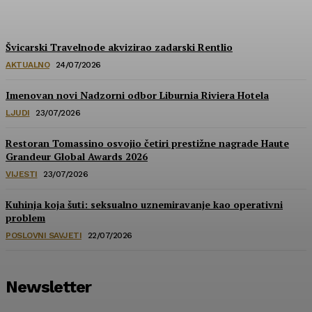
HoReCa PRO
-
30/07/2026
Švicarski Travelnode akvizirao zadarski Rentlio
AKTUALNO
24/07/2026
Imenovan novi Nadzorni odbor Liburnia Riviera Hotela
LJUDI
23/07/2026
Restoran Tomassino osvojio četiri prestižne nagrade Haute
Grandeur Global Awards 2026
VIJESTI
23/07/2026
Kuhinja koja šuti: seksualno uznemiravanje kao operativni
problem
POSLOVNI SAVJETI
22/07/2026
Newsletter