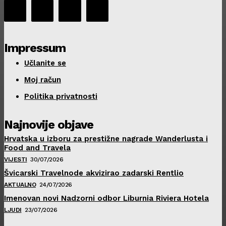
Impressum
Učlanite se
Moj račun
Politika privatnosti
Najnovije objave
Hrvatska u izboru za prestižne nagrade Wanderlusta i
Food and Travela
VIJESTI
30/07/2026
Švicarski Travelnode akvizirao zadarski Rentlio
AKTUALNO
24/07/2026
Imenovan novi Nadzorni odbor Liburnia Riviera Hotela
LJUDI
23/07/2026