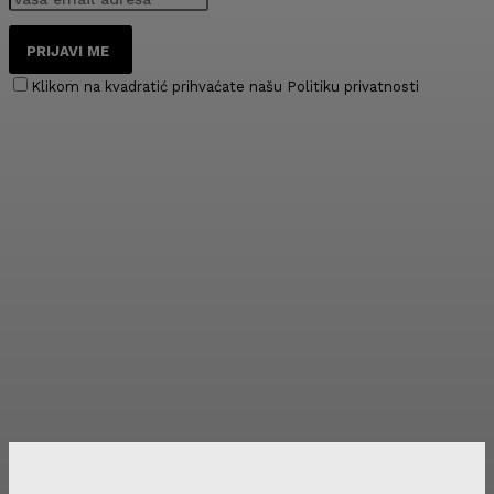
PRIJAVI ME
Klikom na kvadratić prihvaćate našu Politiku privatnosti