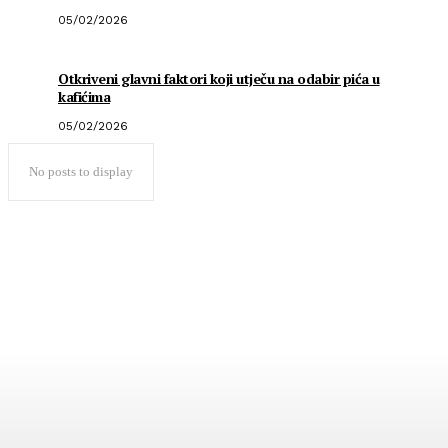
05/02/2026
Otkriveni glavni faktori koji utječu na odabir pića u
kafićima
05/02/2026
No posts to display
Popularno