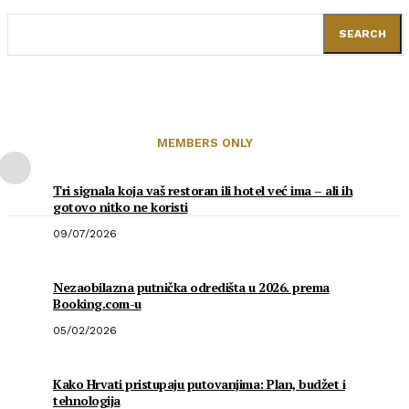
SEARCH
MEMBERS ONLY
Tri signala koja vaš restoran ili hotel već ima – ali ih
gotovo nitko ne koristi
09/07/2026
Nezaobilazna putnička odredišta u 2026. prema
Booking.com-u
05/02/2026
Kako Hrvati pristupaju putovanjima: Plan, budžet i
tehnologija