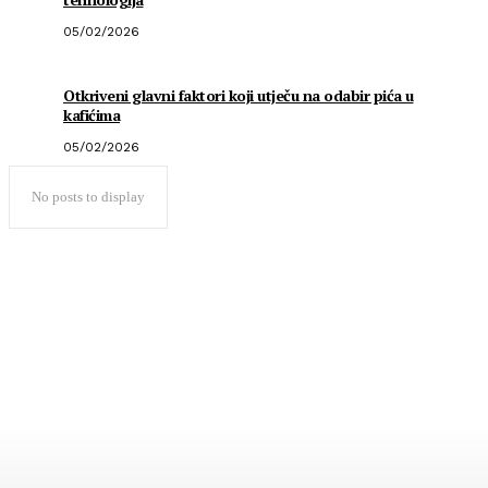
05/02/2026
Otkriveni glavni faktori koji utječu na odabir pića u
kafićima
05/02/2026
No posts to display
Popularno