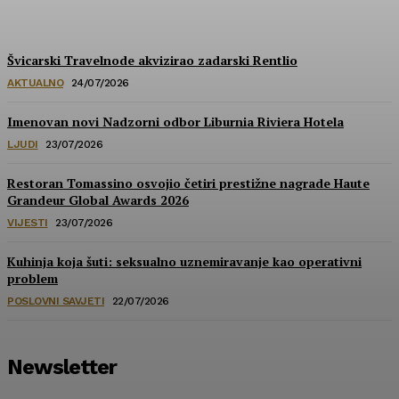
HoReCa PRO
-
30/07/2026
Švicarski Travelnode akvizirao zadarski Rentlio
AKTUALNO
24/07/2026
Imenovan novi Nadzorni odbor Liburnia Riviera Hotela
LJUDI
23/07/2026
Restoran Tomassino osvojio četiri prestižne nagrade Haute
Grandeur Global Awards 2026
VIJESTI
23/07/2026
Kuhinja koja šuti: seksualno uznemiravanje kao operativni
problem
POSLOVNI SAVJETI
22/07/2026
Newsletter