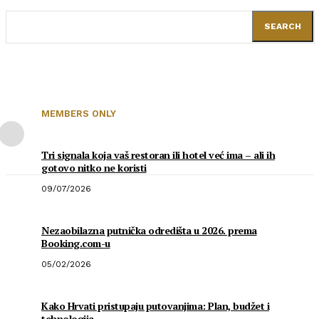
SEARCH
MEMBERS ONLY
Tri signala koja vaš restoran ili hotel već ima – ali ih
gotovo nitko ne koristi
09/07/2026
Nezaobilazna putnička odredišta u 2026. prema
Booking.com-u
05/02/2026
Kako Hrvati pristupaju putovanjima: Plan, budžet i
tehnologija