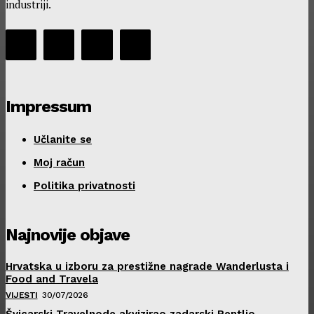
industriji.
Impressum
Učlanite se
Moj račun
Politika privatnosti
Najnovije objave
Hrvatska u izboru za prestižne nagrade Wanderlusta i
Food and Travela
VIJESTI
30/07/2026
Švicarski Travelnode akvizirao zadarski Rentlio