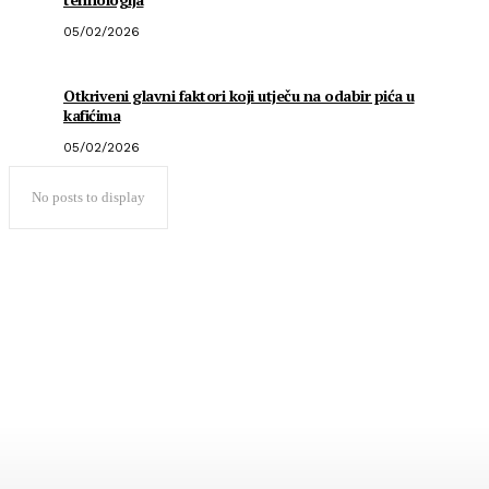
05/02/2026
Otkriveni glavni faktori koji utječu na odabir pića u
kafićima
05/02/2026
No posts to display
Popularno