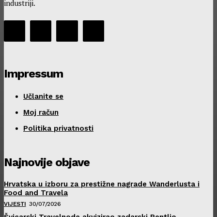
industriji.
Impressum
Učlanite se
Moj račun
Politika privatnosti
Najnovije objave
Hrvatska u izboru za prestižne nagrade Wanderlusta i
Food and Travela
VIJESTI
30/07/2026
Švicarski Travelnode akvizirao zadarski Rentlio