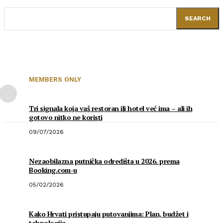
SEARCH
MEMBERS ONLY
Tri signala koja vaš restoran ili hotel već ima – ali ih
gotovo nitko ne koristi
09/07/2026
Nezaobilazna putnička odredišta u 2026. prema
Booking.com-u
05/02/2026
Kako Hrvati pristupaju putovanjima: Plan, budžet i
tehnologija