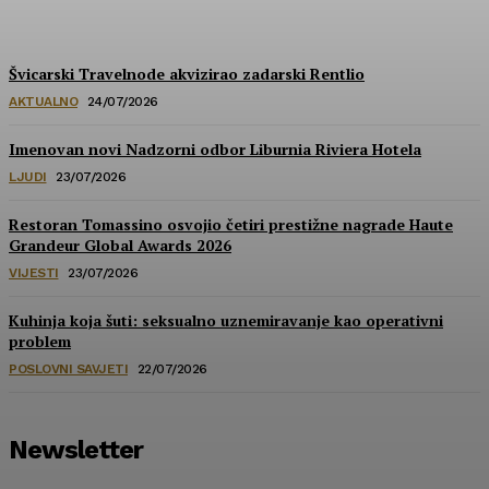
HoReCa PRO
-
30/07/2026
Švicarski Travelnode akvizirao zadarski Rentlio
AKTUALNO
24/07/2026
Imenovan novi Nadzorni odbor Liburnia Riviera Hotela
LJUDI
23/07/2026
Restoran Tomassino osvojio četiri prestižne nagrade Haute
Grandeur Global Awards 2026
VIJESTI
23/07/2026
Kuhinja koja šuti: seksualno uznemiravanje kao operativni
problem
POSLOVNI SAVJETI
22/07/2026
Newsletter