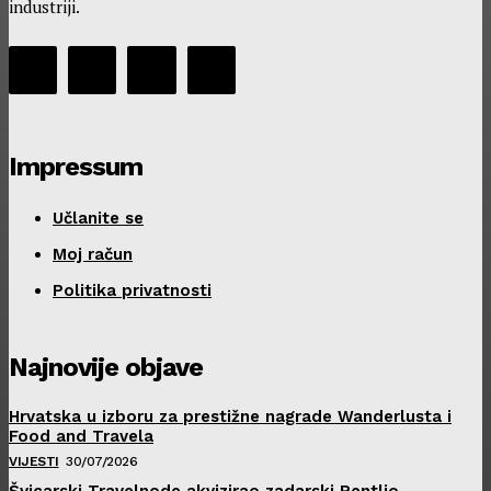
industriji.
Impressum
Učlanite se
Moj račun
Politika privatnosti
Najnovije objave
Hrvatska u izboru za prestižne nagrade Wanderlusta i
Food and Travela
VIJESTI
30/07/2026
Švicarski Travelnode akvizirao zadarski Rentlio