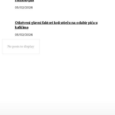
05/02/2026
Otkriveni glavni faktori koji utječu na odabir pića u
kafićima
05/02/2026
No posts to display
Popularno