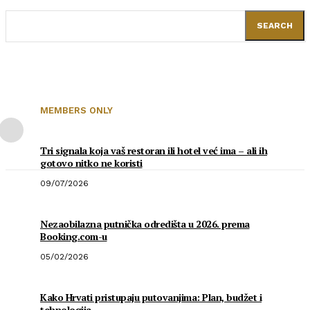
SEARCH
MEMBERS ONLY
Tri signala koja vaš restoran ili hotel već ima – ali ih
gotovo nitko ne koristi
09/07/2026
Nezaobilazna putnička odredišta u 2026. prema
Booking.com-u
05/02/2026
Kako Hrvati pristupaju putovanjima: Plan, budžet i
tehnologija