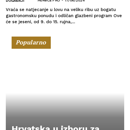
HoReCa PRO
-
17/06/2024
DOGAĐAJI
Vraća se natjecanje u lovu na veliku ribu uz bogatu
gastronomsku ponudu i odličan glazbeni program Ove
će se jeseni, od 9. do 15. rujna,...
Popularno
Hrvatska u izboru za