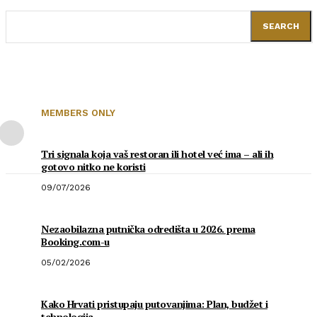
SEARCH
MEMBERS ONLY
Tri signala koja vaš restoran ili hotel već ima – ali ih
gotovo nitko ne koristi
09/07/2026
Nezaobilazna putnička odredišta u 2026. prema
Booking.com-u
05/02/2026
Kako Hrvati pristupaju putovanjima: Plan, budžet i
tehnologija