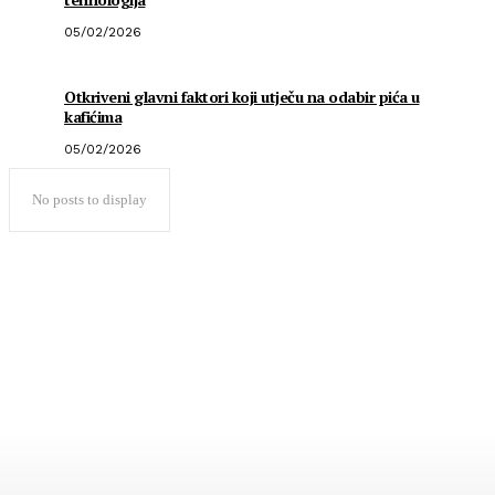
05/02/2026
Otkriveni glavni faktori koji utječu na odabir pića u
kafićima
05/02/2026
No posts to display
Popularno