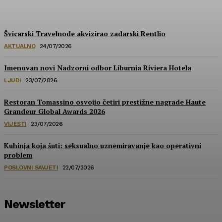
HoReCa PRO
-
30/07/2026
Švicarski Travelnode akvizirao zadarski Rentlio
AKTUALNO
24/07/2026
Imenovan novi Nadzorni odbor Liburnia Riviera Hotela
LJUDI
23/07/2026
Restoran Tomassino osvojio četiri prestižne nagrade Haute
Grandeur Global Awards 2026
VIJESTI
23/07/2026
Kuhinja koja šuti: seksualno uznemiravanje kao operativni
problem
POSLOVNI SAVJETI
22/07/2026
Newsletter