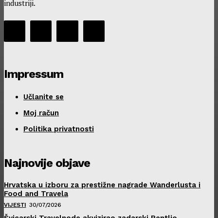
industriji.
Impressum
Učlanite se
Moj račun
Politika privatnosti
Najnovije objave
Hrvatska u izboru za prestižne nagrade Wanderlusta i
Food and Travela
VIJESTI
30/07/2026
Švicarski Travelnode akvizirao zadarski Rentlio