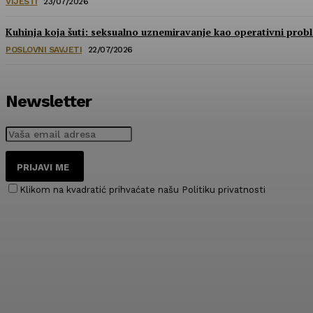
VIJESTI
23/07/2026
Kuhinja koja šuti: seksualno uznemiravanje kao operativni prob
POSLOVNI SAVJETI
22/07/2026
Newsletter
PRIJAVI ME
Klikom na kvadratić prihvaćate našu Politiku privatnosti