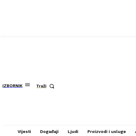
IZBORNIK
Traži
Vijesti
Događaji
Ljudi
Proizvodi i usluge