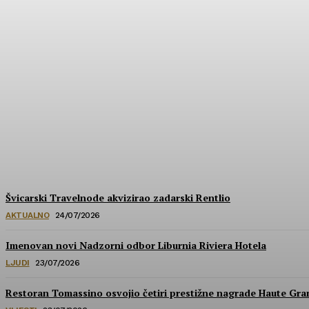
Hrvatska u izboru za prestižne nagrade Wa
HoReCa PRO
-
30/07/2026
Švicarski Travelnode akvizirao zadarski Rentlio
AKTUALNO
24/07/2026
Imenovan novi Nadzorni odbor Liburnia Riviera Hotela
LJUDI
23/07/2026
Restoran Tomassino osvojio četiri prestižne nagrade Haute Gr