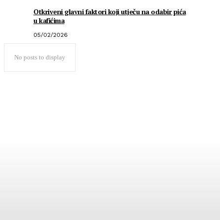
Otkriveni glavni faktori koji utječu na odabir pića
u kafićima
05/02/2026
No posts to display
Popularno