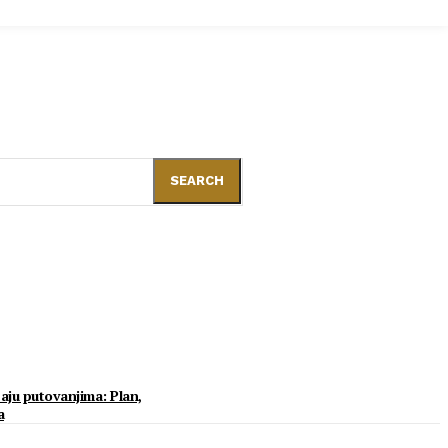
SEARCH
aju putovanjima: Plan,
a