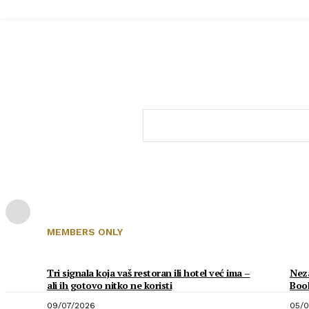
MEMBERS ONLY
Tri signala koja vaš restoran ili hotel već ima –
Neza
ali ih gotovo nitko ne koristi
Boo
09/07/2026
05/0