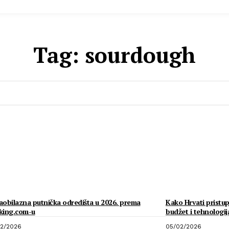
Tag:
sourdough
obilazna putnička odredišta u 2026. prema
Kako Hrvati pristup
king.com-u
budžet i tehnologij
2/2026
05/02/2026