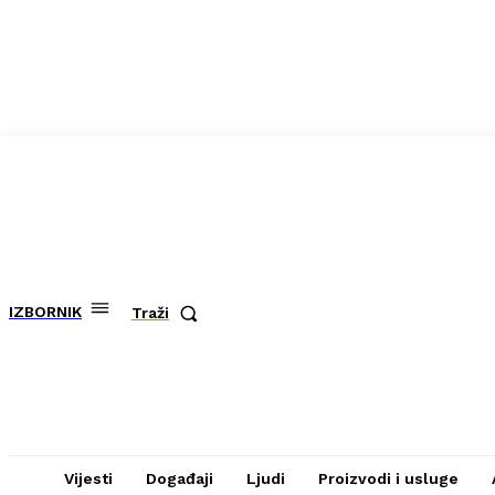
IZBORNIK
Traži
Vijesti
Događaji
Ljudi
Proizvodi i usluge