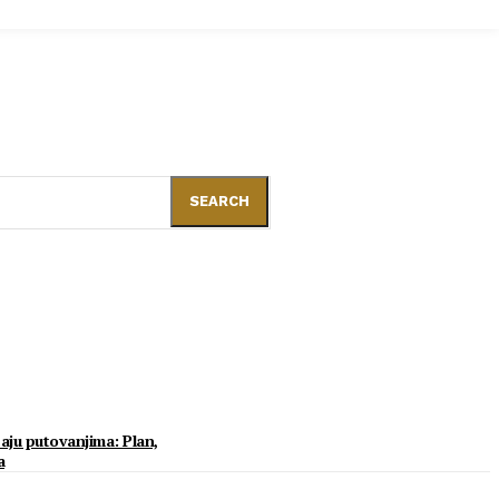
SEARCH
aju putovanjima: Plan,
a