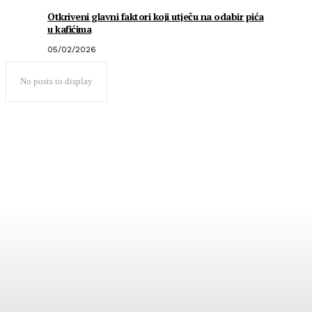
Otkriveni glavni faktori koji utječu na odabir pića
u kafićima
05/02/2026
No posts to display
Popularno