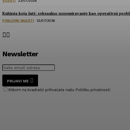
VIJESTI
23/07/2026
Kuhinja koja šuti: seksualno uznemiravanje kao operativni prob
POSLOVNI SAVJETI
22/07/2026
Newsletter
PRIJAVI ME
Klikom na kvadratić prihvaćate našu Politiku privatnosti