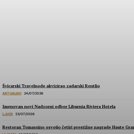
Hrvatska u izboru za prestižne nagrade Wa
HoReCa PRO
-
30/07/2026
Švicarski Travelnode akvizirao zadarski Rentlio
AKTUALNO
24/07/2026
Imenovan novi Nadzorni odbor Liburnia Riviera Hotela
LJUDI
23/07/2026
Restoran Tomassino osvojio četiri prestižne nagrade Haute Gr