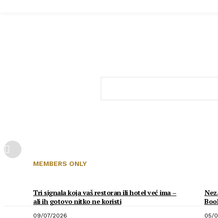
MEMBERS ONLY
Tri signala koja vaš restoran ili hotel već ima –
Neza
ali ih gotovo nitko ne koristi
Boo
09/07/2026
05/0