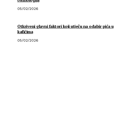
05/02/2026
Otkriveni glavni faktori koji utječu na odabir pića u
kafićima
05/02/2026