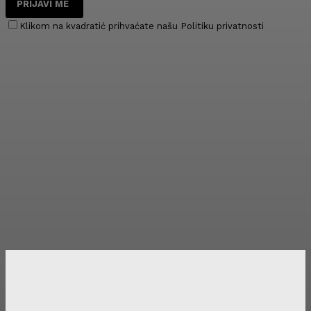
PRIJAVI ME
Klikom na kvadratić prihvaćate našu Politiku privatnosti