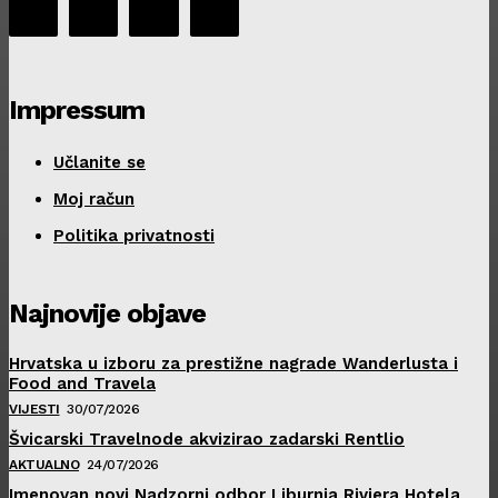
Impressum
Učlanite se
Moj račun
Politika privatnosti
Najnovije objave
Hrvatska u izboru za prestižne nagrade Wanderlusta i
Food and Travela
VIJESTI
30/07/2026
Švicarski Travelnode akvizirao zadarski Rentlio
AKTUALNO
24/07/2026
Imenovan novi Nadzorni odbor Liburnia Riviera Hotela