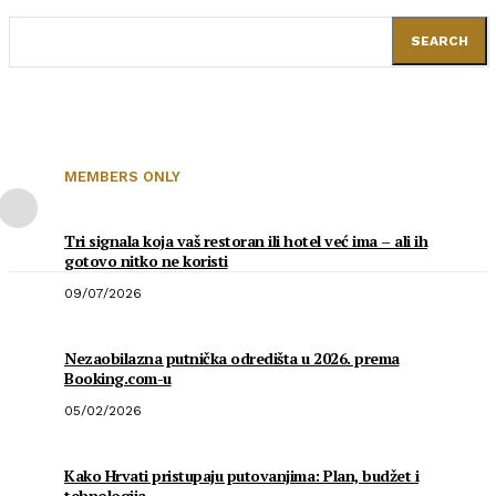
SEARCH
MEMBERS ONLY
Tri signala koja vaš restoran ili hotel već ima – ali ih
gotovo nitko ne koristi
09/07/2026
Nezaobilazna putnička odredišta u 2026. prema
Booking.com-u
05/02/2026
Kako Hrvati pristupaju putovanjima: Plan, budžet i
tehnologija