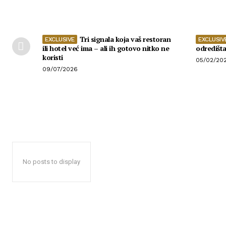
Tri signala koja vaš restoran
ili hotel već ima – ali ih gotovo nitko ne
odredišt
koristi
05/02/20
09/07/2026
No posts to display