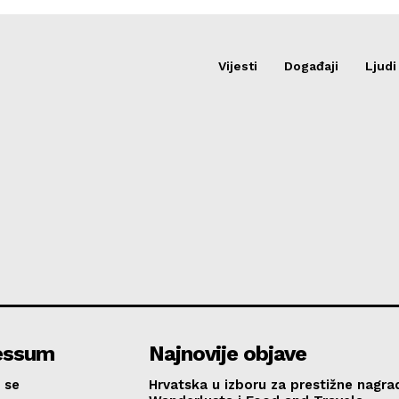
Vijesti
Događaji
Ljudi
essum
Najnovije objave
 se
Hrvatska u izboru za prestižne nagra