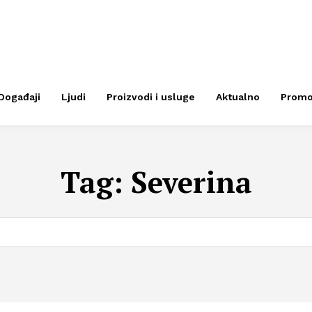
Događaji
Ljudi
Proizvodi i usluge
Aktualno
Prom
Tag:
Severina