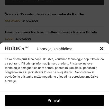
Švicarski Travelnode akvizirao zadarski Rentlio
AKTUALNO
24/07/2026
Imenovan novi Nadzorni odbor Liburnia Riviera Hotela
LJUDI
23/07/2026
Upravljaj kolačićima
Restoran Tomassino osvojio četiri prestižne nagrade Haute
Grandeur Global Awards 2026
Kako bismo pružili najbolja iskustva, koristimo tehnologije poput kolačića
VIJESTI
23/07/2026
za pohranu i/ili pristup informacijama o uređaju. Pristanak na ove
tehnologije omogućit će nam obradu podataka kao što su ponašanje
pregledavanja ili jedinstveni ID-ovi na ovoj stranici. Nepristanak ili
Kuhinja koja šuti: seksualno uznemiravanje kao operativni
povlačenje pristanka može negativno utjecati na određene značajke i
problem
funkcije.
POSLOVNI SAVJETI
22/07/2026
Prihvati