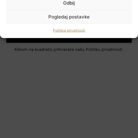
Odbij
Newsletter
Pogledaj postavke
Politika privatnosti
PRIJAVI ME
HoReCa PRO
Klikom na kvadratić prihvaćate našu Politiku privatnosti
Učlanite se
Moj račun
Politika privatnosti