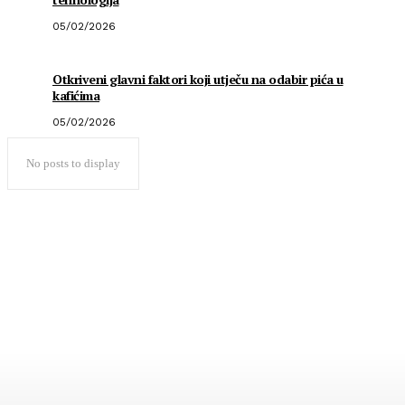
05/02/2026
Otkriveni glavni faktori koji utječu na odabir pića u
kafićima
05/02/2026
No posts to display
Popularno