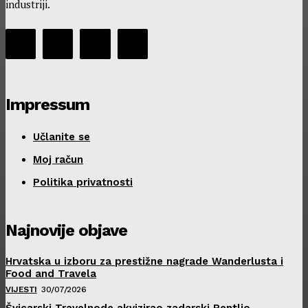
industriji.
Impressum
Učlanite se
Moj račun
Politika privatnosti
Najnovije objave
Hrvatska u izboru za prestižne nagrade Wanderlusta i
Food and Travela
VIJESTI
30/07/2026
Švicarski Travelnode akvizirao zadarski Rentlio