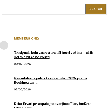
SEARCH
MEMBERS ONLY
Tri signala koja vaš restoran ili hotel već ima – ali ih
gotovo nitko ne koristi
09/07/2026
Nezaobilazna putnička odredišta u 2026. prema
Booking.com-u
05/02/2026
Kako Hrvati pristupaju putovanjima: Plan, budžet i
tehnologija