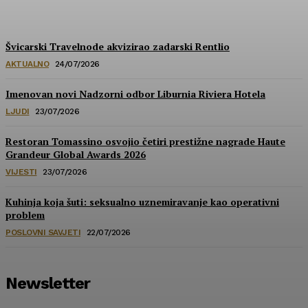
HoReCa PRO
-
30/07/2026
Švicarski Travelnode akvizirao zadarski Rentlio
AKTUALNO
24/07/2026
Imenovan novi Nadzorni odbor Liburnia Riviera Hotela
LJUDI
23/07/2026
Restoran Tomassino osvojio četiri prestižne nagrade Haute
Grandeur Global Awards 2026
VIJESTI
23/07/2026
Kuhinja koja šuti: seksualno uznemiravanje kao operativni
problem
POSLOVNI SAVJETI
22/07/2026
Newsletter