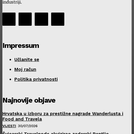
industriji.
Impressum
Učlanite se
Moj račun
Politika privatnosti
Najnovije objave
Hrvatska u izboru za prestižne nagrade Wanderlusta i
Food and Travela
VIJESTI
30/07/2026
Švicarski Travelnode akvizirao zadarski Rentlio