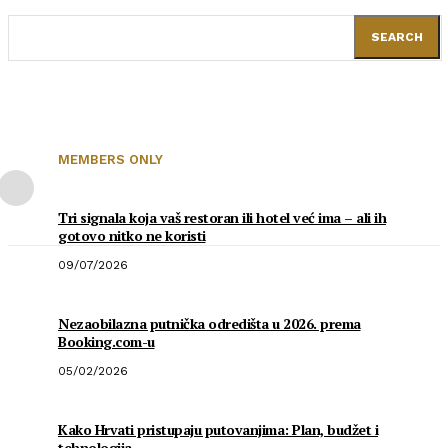
SEARCH
MEMBERS ONLY
Tri signala koja vaš restoran ili hotel već ima – ali ih
gotovo nitko ne koristi
09/07/2026
Nezaobilazna putnička odredišta u 2026. prema
Booking.com-u
05/02/2026
Kako Hrvati pristupaju putovanjima: Plan, budžet i
tehnologija