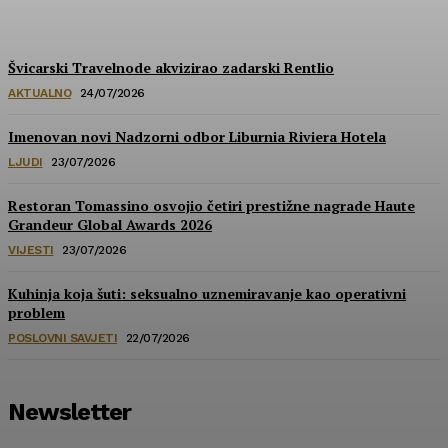
HoReCa PRO
-
30/07/2026
Švicarski Travelnode akvizirao zadarski Rentlio
AKTUALNO
24/07/2026
Imenovan novi Nadzorni odbor Liburnia Riviera Hotela
LJUDI
23/07/2026
Restoran Tomassino osvojio četiri prestižne nagrade Haute
Grandeur Global Awards 2026
VIJESTI
23/07/2026
Kuhinja koja šuti: seksualno uznemiravanje kao operativni
problem
POSLOVNI SAVJETI
22/07/2026
Newsletter