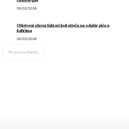
05/02/2026
Otkriveni glavni faktori koji utječu na odabir pića u
kafićima
05/02/2026
No posts to display
Popularno