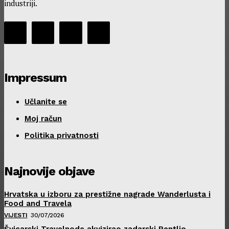
industriji.
Impressum
Učlanite se
Moj račun
Politika privatnosti
Najnovije objave
Hrvatska u izboru za prestižne nagrade Wanderlusta i
Food and Travela
VIJESTI
30/07/2026
Švicarski Travelnode akvizirao zadarski Rentlio