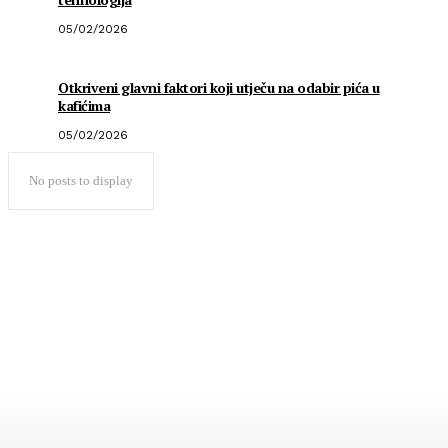
05/02/2026
Otkriveni glavni faktori koji utječu na odabir pića u
kafićima
05/02/2026
No posts to display
Popularno