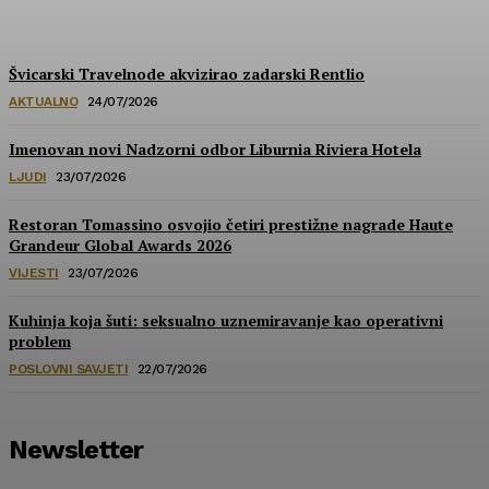
HoReCa PRO
-
30/07/2026
Švicarski Travelnode akvizirao zadarski Rentlio
AKTUALNO
24/07/2026
Imenovan novi Nadzorni odbor Liburnia Riviera Hotela
LJUDI
23/07/2026
Restoran Tomassino osvojio četiri prestižne nagrade Haute
Grandeur Global Awards 2026
VIJESTI
23/07/2026
Kuhinja koja šuti: seksualno uznemiravanje kao operativni
problem
POSLOVNI SAVJETI
22/07/2026
Newsletter