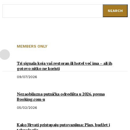
SEARCH
MEMBERS ONLY
Tri signala koja vaš restoran ili hotel već ima – ali ih
gotovo nitko ne koristi
09/07/2026
Nezaobilazna putnička odredišta u 2026. prema
Booking.com-u
05/02/2026
Kako Hrvati pristupaju putovanjima: Plan, budžet i
tehnologija