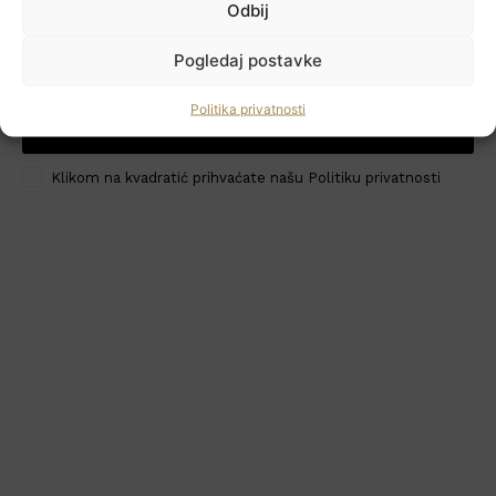
Odbij
Newsletter
Pogledaj postavke
Politika privatnosti
PRIJAVI ME
HoReCa PRO
Klikom na kvadratić prihvaćate našu Politiku privatnosti
Učlanite se
Moj račun
Politika privatnosti