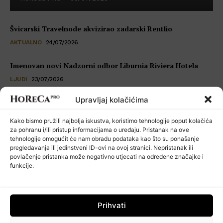
Švicarski Travelnode akvizirao zadarski Rentlio
AKTUALNO
24/07/2026
Imenovan novi Nadzorni odbor Liburnia Riviera Hotela
LJUDI
23/07/2026
Upravljaj kolačićima
Restoran Tomassino osvojio četiri prestižne nagrade Haute
Grandeur Global Awards 2026
Kako bismo pružili najbolja iskustva, koristimo tehnologije poput kolačića
VIJESTI
23/07/2026
za pohranu i/ili pristup informacijama o uređaju. Pristanak na ove
tehnologije omogućit će nam obradu podataka kao što su ponašanje
pregledavanja ili jedinstveni ID-ovi na ovoj stranici. Nepristanak ili
Kuhinja koja šuti: seksualno uznemiravanje kao operativni
povlačenje pristanka može negativno utjecati na određene značajke i
problem
funkcije.
POSLOVNI SAVJETI
22/07/2026
Prihvati