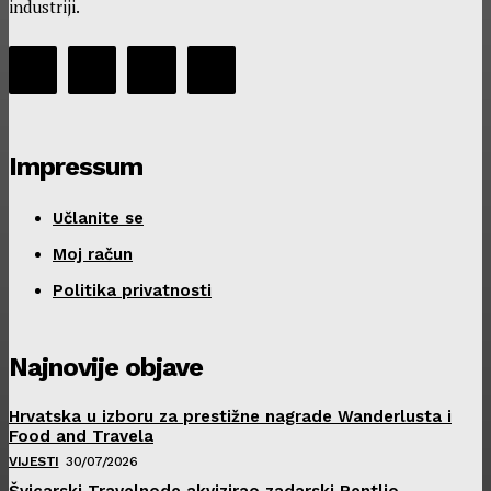
industriji.
Impressum
Učlanite se
Moj račun
Politika privatnosti
Najnovije objave
Hrvatska u izboru za prestižne nagrade Wanderlusta i
Food and Travela
VIJESTI
30/07/2026
Švicarski Travelnode akvizirao zadarski Rentlio