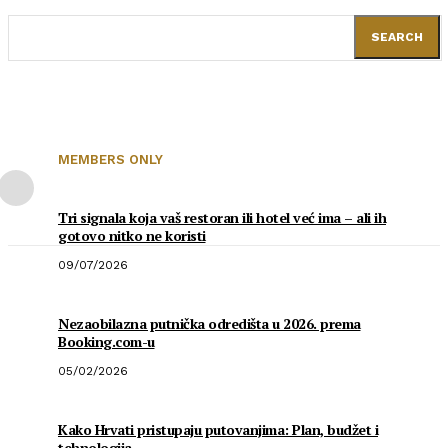
SEARCH
MEMBERS ONLY
Tri signala koja vaš restoran ili hotel već ima – ali ih
gotovo nitko ne koristi
09/07/2026
Nezaobilazna putnička odredišta u 2026. prema
Booking.com-u
05/02/2026
Kako Hrvati pristupaju putovanjima: Plan, budžet i
tehnologija