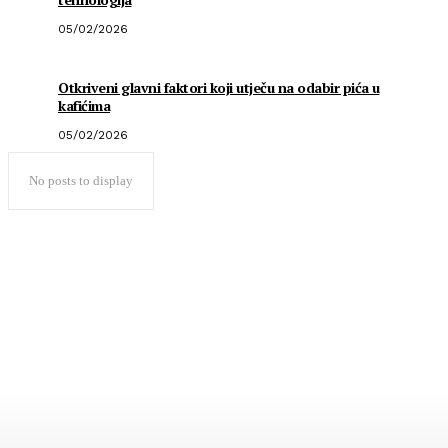
05/02/2026
Otkriveni glavni faktori koji utječu na odabir pića u
kafićima
05/02/2026
No posts to display
Popularno