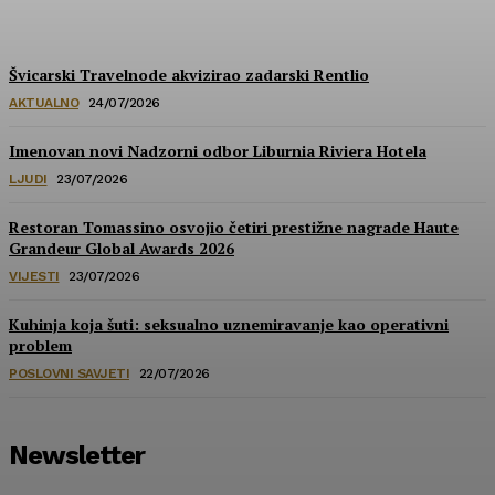
HoReCa PRO
-
30/07/2026
Švicarski Travelnode akvizirao zadarski Rentlio
AKTUALNO
24/07/2026
Imenovan novi Nadzorni odbor Liburnia Riviera Hotela
LJUDI
23/07/2026
Restoran Tomassino osvojio četiri prestižne nagrade Haute
Grandeur Global Awards 2026
VIJESTI
23/07/2026
Kuhinja koja šuti: seksualno uznemiravanje kao operativni
problem
POSLOVNI SAVJETI
22/07/2026
Newsletter