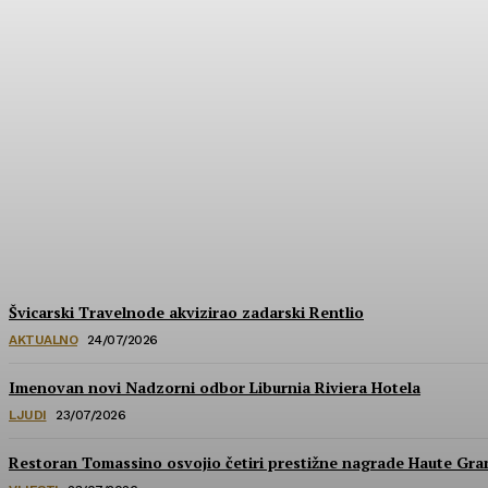
Hrvatska u izboru za prestižne nagrade Wa
HoReCa PRO
-
30/07/2026
Švicarski Travelnode akvizirao zadarski Rentlio
AKTUALNO
24/07/2026
Imenovan novi Nadzorni odbor Liburnia Riviera Hotela
LJUDI
23/07/2026
Restoran Tomassino osvojio četiri prestižne nagrade Haute Gr