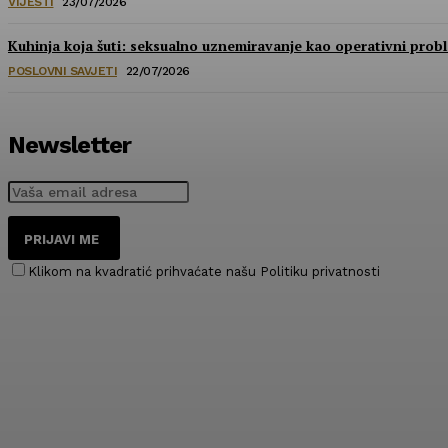
VIJESTI
23/07/2026
Kuhinja koja šuti: seksualno uznemiravanje kao operativni prob
POSLOVNI SAVJETI
22/07/2026
Newsletter
PRIJAVI ME
Klikom na kvadratić prihvaćate našu Politiku privatnosti