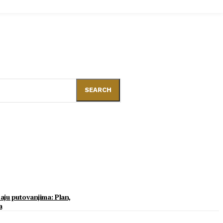
SEARCH
aju putovanjima: Plan,
a