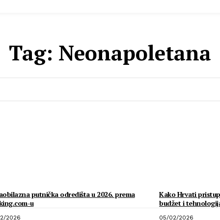
Tag:
Neonapoletana
obilazna putnička odredišta u 2026. prema
Kako Hrvati pristup
king.com-u
budžet i tehnologij
2/2026
05/02/2026