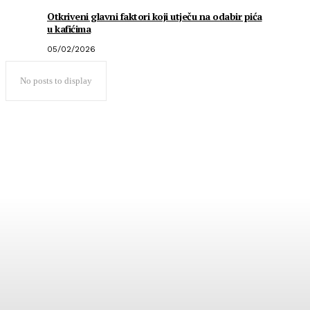
Otkriveni glavni faktori koji utječu na odabir pića
u kafićima
05/02/2026
No posts to display
Popularno