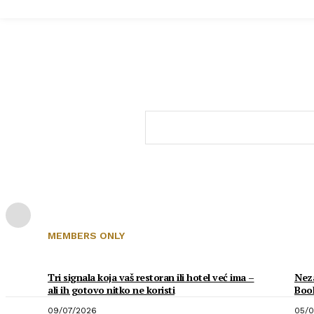
MEMBERS ONLY
Tri signala koja vaš restoran ili hotel već ima –
Neza
ali ih gotovo nitko ne koristi
Boo
09/07/2026
05/0