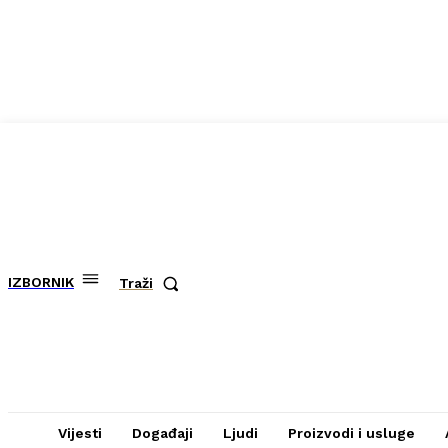
IZBORNIK
Traži
Vijesti
Događaji
Ljudi
Proizvodi i usluge