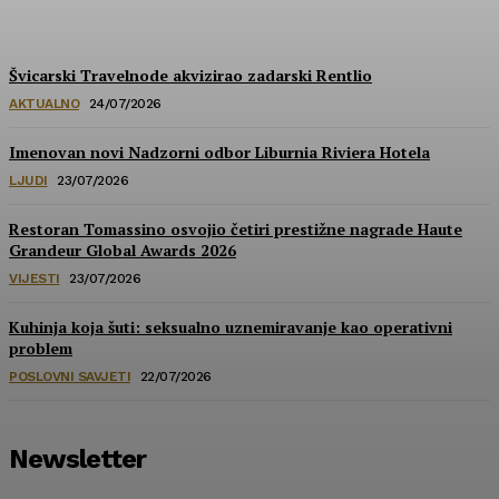
HoReCa PRO
-
30/07/2026
Švicarski Travelnode akvizirao zadarski Rentlio
AKTUALNO
24/07/2026
Imenovan novi Nadzorni odbor Liburnia Riviera Hotela
LJUDI
23/07/2026
Restoran Tomassino osvojio četiri prestižne nagrade Haute
Grandeur Global Awards 2026
VIJESTI
23/07/2026
Kuhinja koja šuti: seksualno uznemiravanje kao operativni
problem
POSLOVNI SAVJETI
22/07/2026
Newsletter