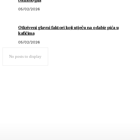
05/02/2026
Otkriveni glavni faktori koji utječu na odabir pića u
kafićima
05/02/2026
No posts to display
Popularno