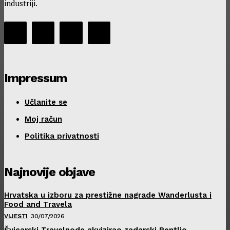
industriji.
Impressum
Učlanite se
Moj račun
Politika privatnosti
Najnovije objave
Hrvatska u izboru za prestižne nagrade Wanderlusta i
Food and Travela
VIJESTI
30/07/2026
Švicarski Travelnode akvizirao zadarski Rentlio