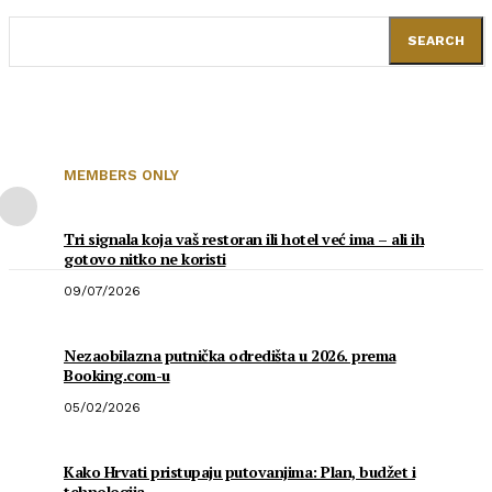
SEARCH
MEMBERS ONLY
Tri signala koja vaš restoran ili hotel već ima – ali ih
gotovo nitko ne koristi
09/07/2026
Nezaobilazna putnička odredišta u 2026. prema
Booking.com-u
05/02/2026
Kako Hrvati pristupaju putovanjima: Plan, budžet i
tehnologija