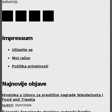
industriji.
Impressum
Učlanite se
Moj račun
Politika privatnosti
Najnovije objave
Hrvatska u izboru za prestižne nagrade Wanderlusta i
Food and Travela
VIJESTI
30/07/2026
Švicarski Travelnode akvizirao zadarski Rentlio