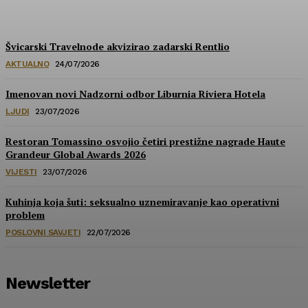
HoReCa PRO
-
30/07/2026
Švicarski Travelnode akvizirao zadarski Rentlio
AKTUALNO
24/07/2026
Imenovan novi Nadzorni odbor Liburnia Riviera Hotela
LJUDI
23/07/2026
Restoran Tomassino osvojio četiri prestižne nagrade Haute
Grandeur Global Awards 2026
VIJESTI
23/07/2026
Kuhinja koja šuti: seksualno uznemiravanje kao operativni
problem
POSLOVNI SAVJETI
22/07/2026
Newsletter