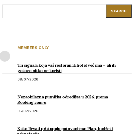
SEARCH
MEMBERS ONLY
Tri signala koja vaš restoran ili hotel već ima – ali ih
gotovo nitko ne koristi
09/07/2026
Nezaobilazna putnička odredišta u 2026. prema
Booking.com-u
05/02/2026
Kako Hrvati pristupaju putovanjima: Plan, budžet i
tehnologija