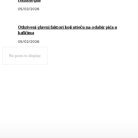
05/02/2026
Otkriveni glavni faktori koji utječu na odabir pića u
kafićima
05/02/2026
No posts to display
Popularno