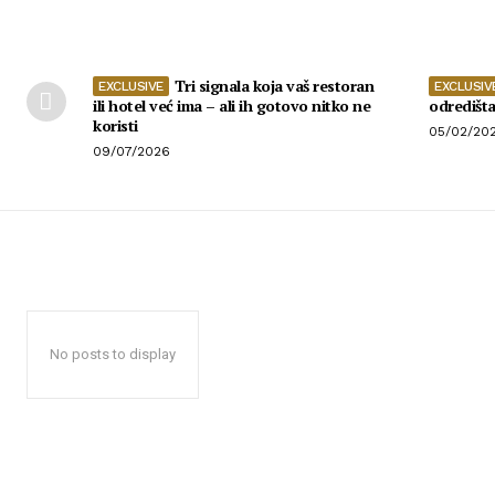
Tri signala koja vaš restoran
ili hotel već ima – ali ih gotovo nitko ne
odredišt
koristi
05/02/20
09/07/2026
No posts to display