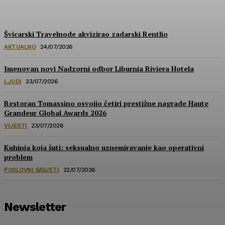
HoReCa PRO
-
30/07/2026
Švicarski Travelnode akvizirao zadarski Rentlio
AKTUALNO
24/07/2026
Imenovan novi Nadzorni odbor Liburnia Riviera Hotela
LJUDI
23/07/2026
Restoran Tomassino osvojio četiri prestižne nagrade Haute
Grandeur Global Awards 2026
VIJESTI
23/07/2026
Kuhinja koja šuti: seksualno uznemiravanje kao operativni
problem
POSLOVNI SAVJETI
22/07/2026
Newsletter