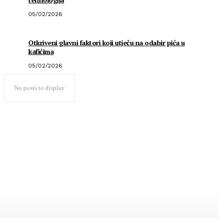
05/02/2026
Otkriveni glavni faktori koji utječu na odabir pića u
kafićima
05/02/2026
No posts to display
Popularno