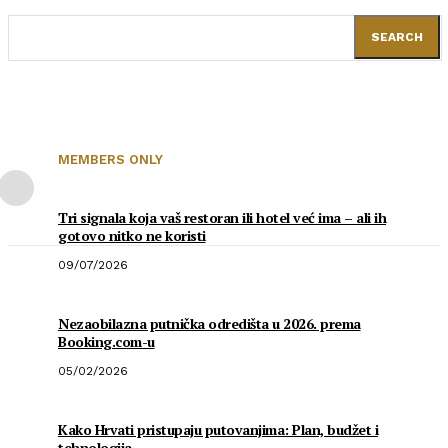
SEARCH
MEMBERS ONLY
Tri signala koja vaš restoran ili hotel već ima – ali ih
gotovo nitko ne koristi
09/07/2026
Nezaobilazna putnička odredišta u 2026. prema
Booking.com-u
05/02/2026
Kako Hrvati pristupaju putovanjima: Plan, budžet i
tehnologija