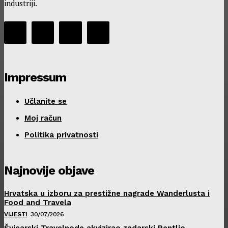
industriji.
Impressum
Učlanite se
Moj račun
Politika privatnosti
Najnovije objave
Hrvatska u izboru za prestižne nagrade Wanderlusta i
Food and Travela
VIJESTI
30/07/2026
Švicarski Travelnode akvizirao zadarski Rentlio