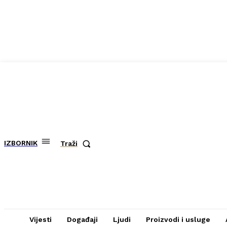
IZBORNIK
Traži
Vijesti
Događaji
Ljudi
Proizvodi i usluge