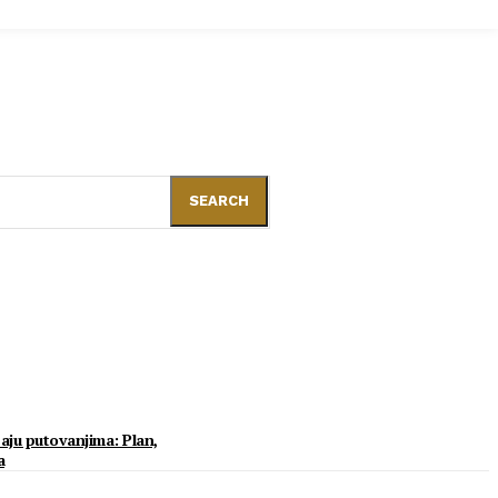
SEARCH
aju putovanjima: Plan,
a