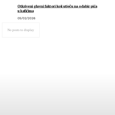
Otkriveni glavni faktori koji utječu na odabir pića
u kafićima
05/02/2026
No posts to display
Popularno