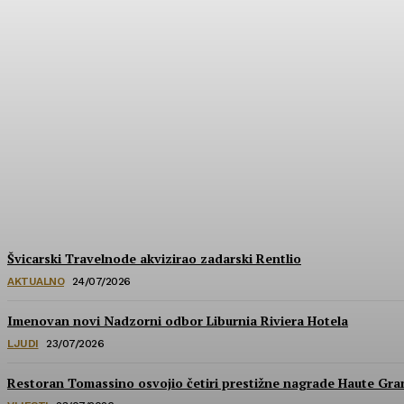
Hrvatska u izboru za prestižne nagrade Wa
HoReCa PRO
-
30/07/2026
Švicarski Travelnode akvizirao zadarski Rentlio
AKTUALNO
24/07/2026
Imenovan novi Nadzorni odbor Liburnia Riviera Hotela
LJUDI
23/07/2026
Restoran Tomassino osvojio četiri prestižne nagrade Haute Gr