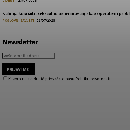
VIJESTI
23/07/2026
Kuhinja koja šuti: seksualno uznemiravanje kao operativni prob
POSLOVNI SAVJETI
22/07/2026
Newsletter
PRIJAVI ME
Klikom na kvadratić prihvaćate našu Politiku privatnosti