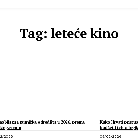
Tag:
leteće kino
obilazna putnička odredišta u 2026. prema
Kako Hrvati pristup
king.com-u
budžet i tehnologij
2/2026
05/02/2026