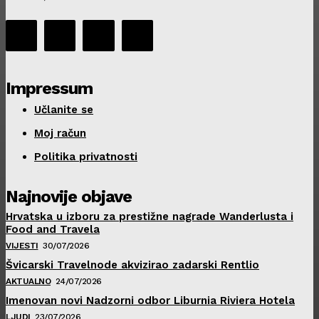
Impressum
Učlanite se
Moj račun
Politika privatnosti
Najnovije objave
Hrvatska u izboru za prestižne nagrade Wanderlusta i
Food and Travela
VIJESTI
30/07/2026
Švicarski Travelnode akvizirao zadarski Rentlio
AKTUALNO
24/07/2026
Imenovan novi Nadzorni odbor Liburnia Riviera Hotela
LJUDI
23/07/2026