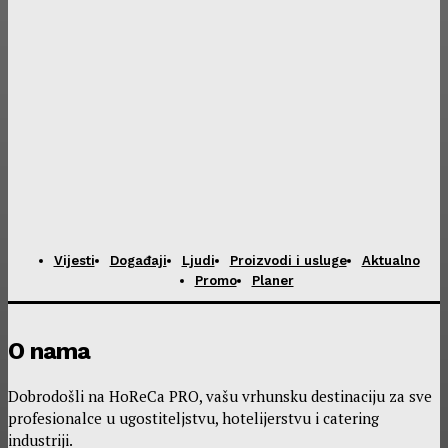
Vijesti
Događaji
Ljudi
Proizvodi i usluge
Aktualno
Promo
Planer
O nama
Dobrodošli na HoReCa PRO, vašu vrhunsku destinaciju za sve
profesionalce u ugostiteljstvu, hotelijerstvu i catering
industriji.