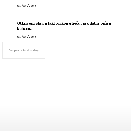
05/02/2026
Otkriveni glavni faktori koji utječu na odabir pića u
kafićima
05/02/2026
No posts to display
Popularno