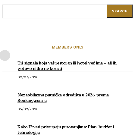
SEARCH
MEMBERS ONLY
Tri signala koja vaš restoran ili hotel već ima – ali ih
gotovo nitko ne koristi
09/07/2026
Nezaobilazna putnička odredišta u 2026. prema
Booking.com-u
05/02/2026
Kako Hrvati pristupaju putovanjima: Plan, budžet i
tehnologija