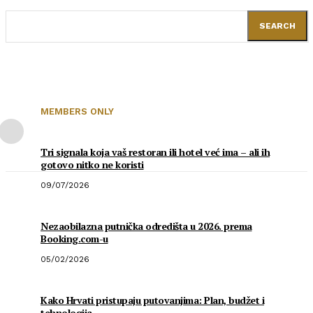
SEARCH
MEMBERS ONLY
Tri signala koja vaš restoran ili hotel već ima – ali ih
gotovo nitko ne koristi
09/07/2026
Nezaobilazna putnička odredišta u 2026. prema
Booking.com-u
05/02/2026
Kako Hrvati pristupaju putovanjima: Plan, budžet i
tehnologija