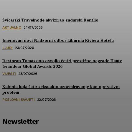
HoReCa PRO
-
30/07/2026
Švicarski Travelnode akvizirao zadarski Rentlio
AKTUALNO
24/07/2026
Imenovan novi Nadzorni odbor Liburnia Riviera Hotela
LJUDI
23/07/2026
Restoran Tomassino osvojio četiri prestižne nagrade Haute
Grandeur Global Awards 2026
VIJESTI
23/07/2026
Kuhinja koja šuti: seksualno uznemiravanje kao operativni
problem
POSLOVNI SAVJETI
22/07/2026
Newsletter