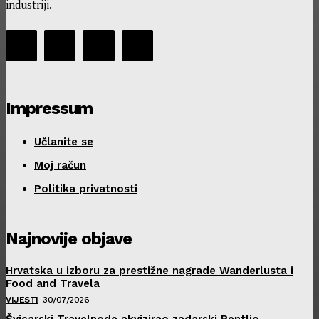
industriji.
Impressum
Učlanite se
Moj račun
Politika privatnosti
Najnovije objave
Hrvatska u izboru za prestižne nagrade Wanderlusta i
Food and Travela
VIJESTI
30/07/2026
Švicarski Travelnode akvizirao zadarski Rentlio