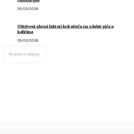
05/02/2026
Otkriveni glavni faktori koji utječu na odabir pića u
kafićima
05/02/2026
No posts to display
Popularno