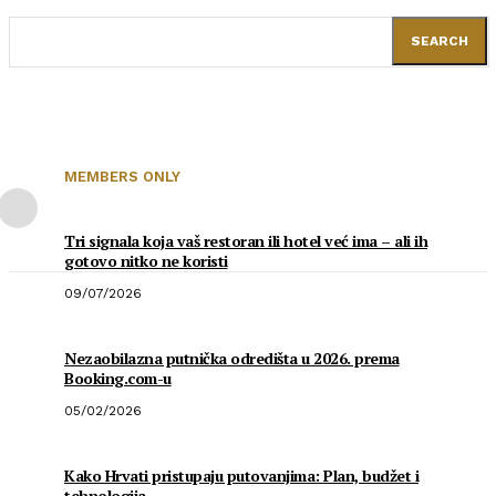
SEARCH
MEMBERS ONLY
Tri signala koja vaš restoran ili hotel već ima – ali ih
gotovo nitko ne koristi
09/07/2026
Nezaobilazna putnička odredišta u 2026. prema
Booking.com-u
05/02/2026
Kako Hrvati pristupaju putovanjima: Plan, budžet i
tehnologija