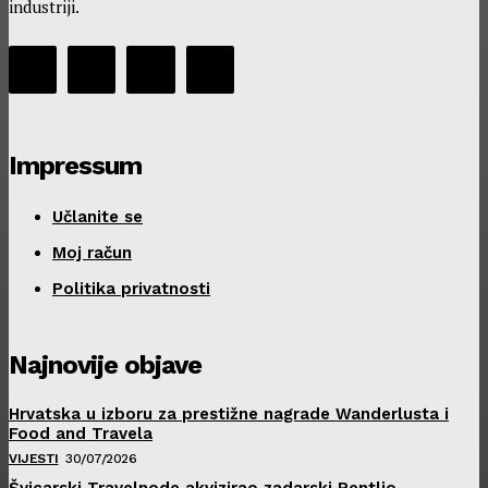
industriji.
Impressum
Učlanite se
Moj račun
Politika privatnosti
Najnovije objave
Hrvatska u izboru za prestižne nagrade Wanderlusta i
Food and Travela
VIJESTI
30/07/2026
Švicarski Travelnode akvizirao zadarski Rentlio