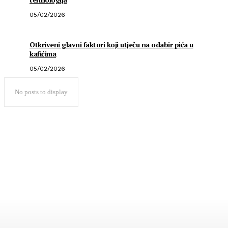
05/02/2026
Otkriveni glavni faktori koji utječu na odabir pića u
kafićima
05/02/2026
No posts to display
Popularno