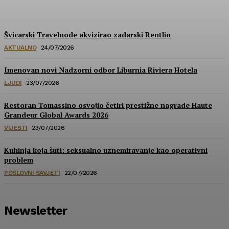
HoReCa PRO
-
30/07/2026
Švicarski Travelnode akvizirao zadarski Rentlio
AKTUALNO
24/07/2026
Imenovan novi Nadzorni odbor Liburnia Riviera Hotela
LJUDI
23/07/2026
Restoran Tomassino osvojio četiri prestižne nagrade Haute
Grandeur Global Awards 2026
VIJESTI
23/07/2026
Kuhinja koja šuti: seksualno uznemiravanje kao operativni
problem
POSLOVNI SAVJETI
22/07/2026
Newsletter