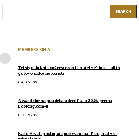
SEARCH
MEMBERS ONLY
Tri signala koja vaš restoran ili hotel već ima – ali ih
gotovo nitko ne koristi
09/07/2026
Nezaobilazna putnička odredišta u 2026. prema
Booking.com-u
05/02/2026
Kako Hrvati pristupaju putovanjima: Plan, budžet i
tehnologija