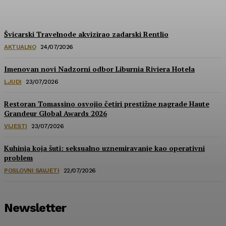
HoReCa PRO
-
30/07/2026
Švicarski Travelnode akvizirao zadarski Rentlio
AKTUALNO
24/07/2026
Imenovan novi Nadzorni odbor Liburnia Riviera Hotela
LJUDI
23/07/2026
Restoran Tomassino osvojio četiri prestižne nagrade Haute
Grandeur Global Awards 2026
VIJESTI
23/07/2026
Kuhinja koja šuti: seksualno uznemiravanje kao operativni
problem
POSLOVNI SAVJETI
22/07/2026
Newsletter