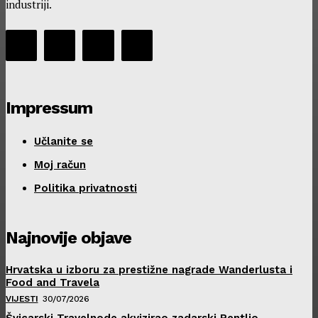
industriji.
Impressum
Učlanite se
Moj račun
Politika privatnosti
Najnovije objave
Hrvatska u izboru za prestižne nagrade Wanderlusta i
Food and Travela
VIJESTI
30/07/2026
Švicarski Travelnode akvizirao zadarski Rentlio