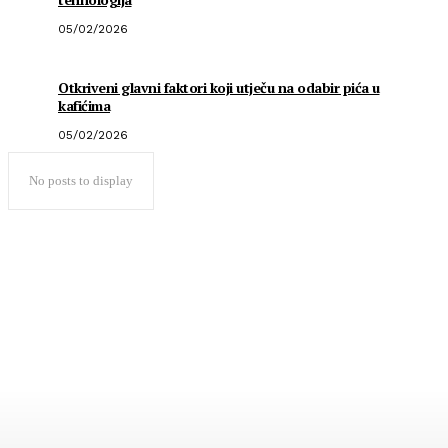
05/02/2026
Otkriveni glavni faktori koji utječu na odabir pića u
kafićima
05/02/2026
No posts to display
Popularno