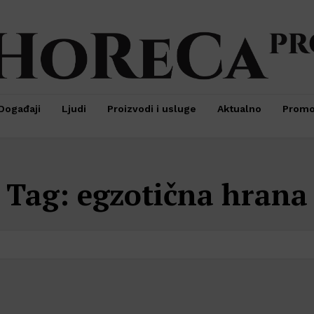
Događaji
Ljudi
Proizvodi i usluge
Aktualno
Prom
Tag:
egzotična hrana