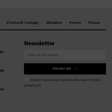
Proizvodi i usluge
Aktualno
Promo
Planer
Newsletter
de
PRIJAVI ME
ski
Klikom na kvadratić prihvaćate našu Politiku
privatnosti
ia