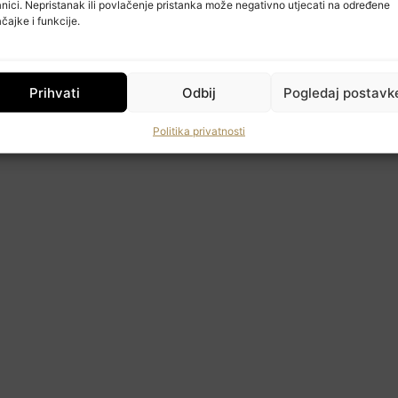
anici. Nepristanak ili povlačenje pristanka može negativno utjecati na određene
Učlanite se
čajke i funkcije.
Moj račun
Politika privatnosti
Prihvati
Odbij
Pogledaj postavk
Politika privatnosti