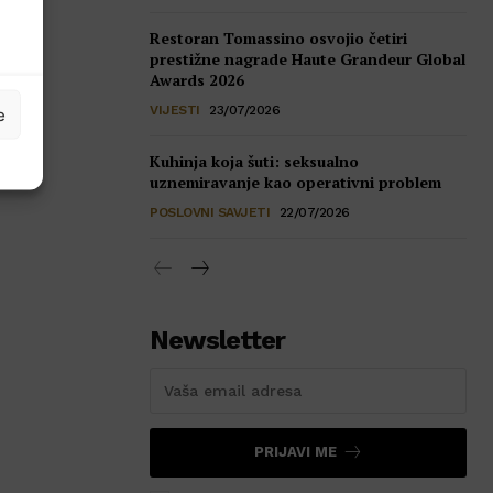
Restoran Tomassino osvojio četiri
prestižne nagrade Haute Grandeur Global
Awards 2026
VIJESTI
23/07/2026
e
Kuhinja koja šuti: seksualno
uznemiravanje kao operativni problem
POSLOVNI SAVJETI
22/07/2026
Newsletter
PRIJAVI ME