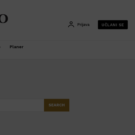
Prijava
UČLANI SE
o
Planer
SEARCH