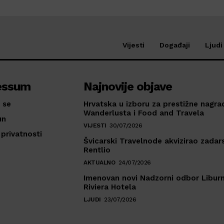
Vijesti
Događaji
Ljudi
essum
Najnovije objave
 se
Hrvatska u izboru za prestižne nagra
Wanderlusta i Food and Travela
un
VIJESTI
30/07/2026
 privatnosti
Švicarski Travelnode akvizirao zadar
Rentlio
AKTUALNO
24/07/2026
Imenovan novi Nadzorni odbor Liburn
Riviera Hotela
LJUDI
23/07/2026