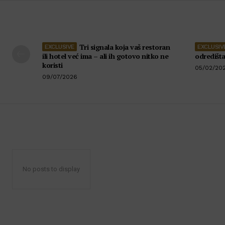
Tri signala koja vaš restoran
ili hotel već ima – ali ih gotovo nitko ne
odredišt
koristi
05/02/20
09/07/2026
No posts to display