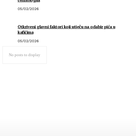
05/02/2026
Otkriveni glavni faktori koji utječu na odabir pića u
kafićima
05/02/2026
No posts to display
Popularno