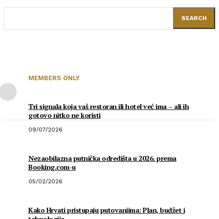
SEARCH
MEMBERS ONLY
Tri signala koja vaš restoran ili hotel već ima – ali ih
gotovo nitko ne koristi
09/07/2026
Nezaobilazna putnička odredišta u 2026. prema
Booking.com-u
05/02/2026
Kako Hrvati pristupaju putovanjima: Plan, budžet i
tehnologija