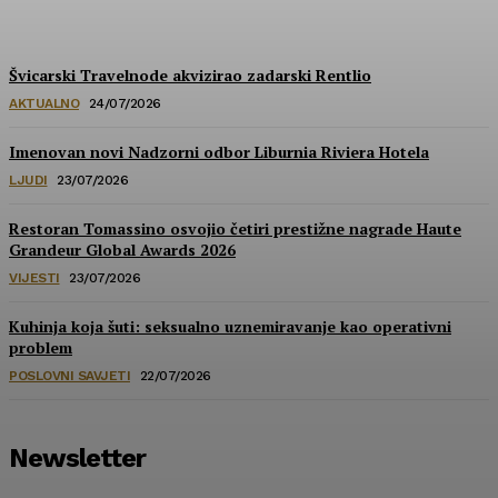
HoReCa PRO
-
30/07/2026
Švicarski Travelnode akvizirao zadarski Rentlio
AKTUALNO
24/07/2026
Imenovan novi Nadzorni odbor Liburnia Riviera Hotela
LJUDI
23/07/2026
Restoran Tomassino osvojio četiri prestižne nagrade Haute
Grandeur Global Awards 2026
VIJESTI
23/07/2026
Kuhinja koja šuti: seksualno uznemiravanje kao operativni
problem
POSLOVNI SAVJETI
22/07/2026
Newsletter