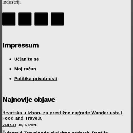
industriji.
Impressum
Učlanite se
Moj račun
Politika privatnosti
Najnovije objave
Hrvatska u izboru za prestižne nagrade Wanderlusta i
Food and Travela
VIJESTI
30/07/2026
Švicarski Travelnode akvizirao zadarski Rentlio