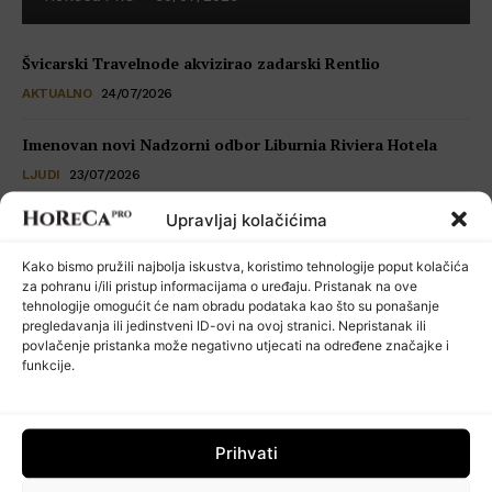
Švicarski Travelnode akvizirao zadarski Rentlio
AKTUALNO
24/07/2026
Imenovan novi Nadzorni odbor Liburnia Riviera Hotela
LJUDI
23/07/2026
Upravljaj kolačićima
Restoran Tomassino osvojio četiri prestižne nagrade Haute
Grandeur Global Awards 2026
Kako bismo pružili najbolja iskustva, koristimo tehnologije poput kolačića
VIJESTI
23/07/2026
za pohranu i/ili pristup informacijama o uređaju. Pristanak na ove
tehnologije omogućit će nam obradu podataka kao što su ponašanje
pregledavanja ili jedinstveni ID-ovi na ovoj stranici. Nepristanak ili
Kuhinja koja šuti: seksualno uznemiravanje kao operativni
povlačenje pristanka može negativno utjecati na određene značajke i
problem
funkcije.
POSLOVNI SAVJETI
22/07/2026
Prihvati