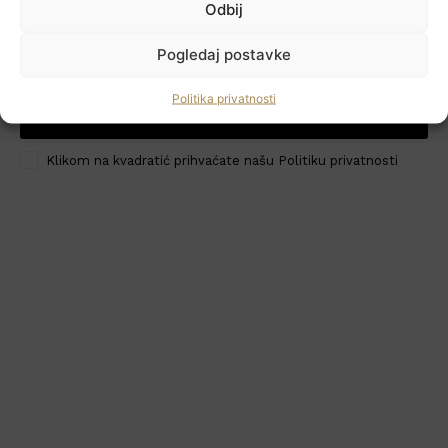
Odbij
Newsletter
Pogledaj postavke
Politika privatnosti
PRIJAVI ME
HoReCa PRO
Klikom na kvadratić prihvaćate našu Politiku privatnosti
Učlanite se
Moj račun
Politika privatnosti