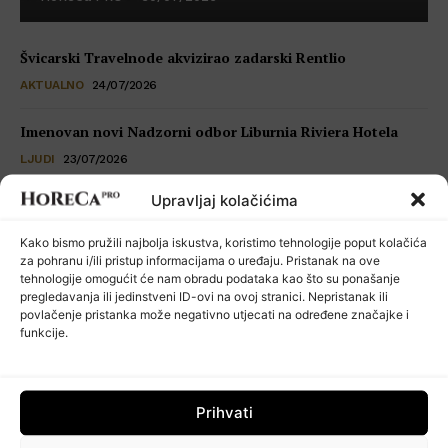
Švicarski Travelnode akvizirao zadarski Rentlio
AKTUALNO
24/07/2026
Imenovan novi Nadzorni odbor Liburnia Riviera Hotela
LJUDI
23/07/2026
Upravljaj kolačićima
Restoran Tomassino osvojio četiri prestižne nagrade Haute
Grandeur Global Awards 2026
Kako bismo pružili najbolja iskustva, koristimo tehnologije poput kolačića
VIJESTI
23/07/2026
za pohranu i/ili pristup informacijama o uređaju. Pristanak na ove
tehnologije omogućit će nam obradu podataka kao što su ponašanje
pregledavanja ili jedinstveni ID-ovi na ovoj stranici. Nepristanak ili
Kuhinja koja šuti: seksualno uznemiravanje kao operativni
povlačenje pristanka može negativno utjecati na određene značajke i
problem
funkcije.
POSLOVNI SAVJETI
22/07/2026
Prihvati