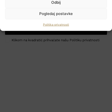
Odbij
Newsletter
Pogledaj postavke
Politika privatnosti
PRIJAVI ME
HoReCa PRO
Klikom na kvadratić prihvaćate našu Politiku privatnosti
Učlanite se
Moj račun
Politika privatnosti