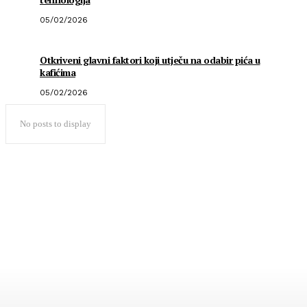
05/02/2026
Otkriveni glavni faktori koji utječu na odabir pića u
kafićima
05/02/2026
No posts to display
Popularno