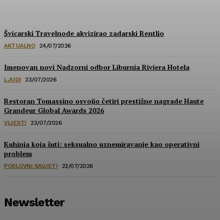
HoReCa PRO
-
30/07/2026
Švicarski Travelnode akvizirao zadarski Rentlio
AKTUALNO
24/07/2026
Imenovan novi Nadzorni odbor Liburnia Riviera Hotela
LJUDI
23/07/2026
Restoran Tomassino osvojio četiri prestižne nagrade Haute
Grandeur Global Awards 2026
VIJESTI
23/07/2026
Kuhinja koja šuti: seksualno uznemiravanje kao operativni
problem
POSLOVNI SAVJETI
22/07/2026
Newsletter