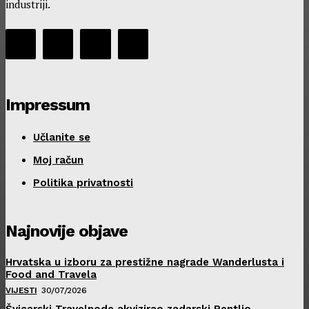
industriji.
Impressum
Učlanite se
Moj račun
Politika privatnosti
Najnovije objave
Hrvatska u izboru za prestižne nagrade Wanderlusta i
Food and Travela
VIJESTI
30/07/2026
Švicarski Travelnode akvizirao zadarski Rentlio