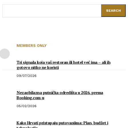
SEARCH
MEMBERS ONLY
Tri signala koja vaš restoran ili hotel već ima – ali ih
gotovo nitko ne koristi
09/07/2026
Nezaobilazna putnička odredišta u 2026. prema
Booking.com-u
05/02/2026
Kako Hrvati pristupaju putovanjima: Plan, budžet i
tehnologija